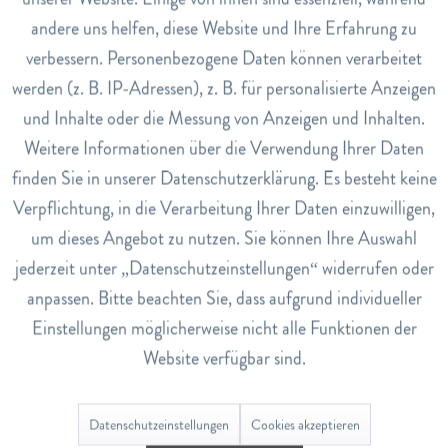
Anwendung
andere uns helfen, diese Website und Ihre Erfahrung zu
Inaktiv
Marketing
Brühen Sie einen Teebeutel mit kochendem Wasser über
verbessern. Personenbezogene Daten können verarbeitet
und lassen Sie ihn 5-10 Minuten ziehen.
werden (z. B. IP-Adressen), z. B. für personalisierte Anzeigen
Inaktiv
Tracking
Art.Nr.
und Inhalte oder die Messung von Anzeigen und Inhalten.
5543722
Weitere Informationen über die Verwendung Ihrer Daten
Inaktiv
Service
EAN
finden Sie in unserer Datenschutzerklärung. Es besteht keine
9004145025493
Verpflichtung, in die Verarbeitung Ihrer Daten einzuwilligen,
Lagerbestand
um dieses Angebot zu nutzen. Sie können Ihre Auswahl
3
jederzeit unter „Datenschutzeinstellungen“ widerrufen oder
anpassen. Bitte beachten Sie, dass aufgrund individueller
Einstellungen möglicherweise nicht alle Funktionen der
Bewertungen
0
Website verfügbar sind.
Bewertungen lesen, schreiben und diskutieren...
mehr
Datenschutzeinstellungen
Cookies akzeptieren
Ähnliche Artikel