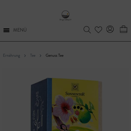
MENÜ
Ernährung
Tee
Genuss Tee