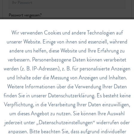
Passwort vergessen?
Anmelden
Aktiv
Wir verwenden Cookies und andere Technologien auf
Funktionale
unserer Website. Einige von ihnen sind essenziell, während
andere uns helfen, diese Website und Ihre Erfahrung zu
Inaktiv
Marketing
verbessern. Personenbezogene Daten können verarbeitet
KONTAKT
werden (z. B. IP-Adressen), z. B. für personalisierte Anzeigen
Inaktiv
Tracking
und Inhalte oder die Messung von Anzeigen und Inhalten.
Abderhalden Drogerie AG
Weitere Informationen über die Verwendung Ihrer Daten
Bahnhofstrasse 9
Inaktiv
Service
finden Sie in unserer Datenschutzerklärung. Es besteht keine
9630 Wattwil
Verpflichtung, in die Verarbeitung Ihrer Daten einzuwilligen,
Tel. 071 988 13 12
um dieses Angebot zu nutzen. Sie können Ihre Auswahl
info@abderhaldendrogerie.ch
jederzeit unter „Datenschutzeinstellungen“ widerrufen oder
anpassen. Bitte beachten Sie, dass aufgrund individueller
Hotline: 071 988 13 12