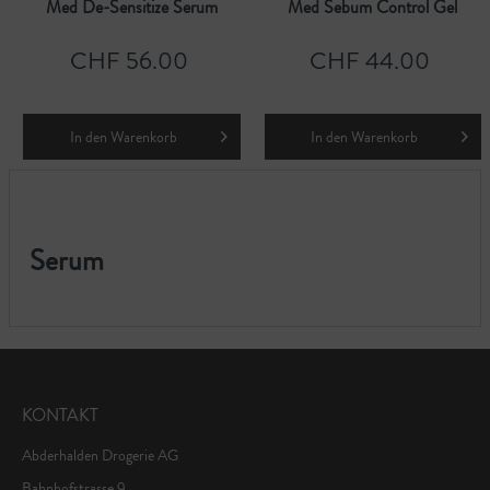
Med De-Sensitize Serum
Med Sebum Control Gel
CHF 56.00
CHF 44.00
In den
Warenkorb
In den
Warenkorb
Serum
KONTAKT
Abderhalden Drogerie AG
Bahnhofstrasse 9