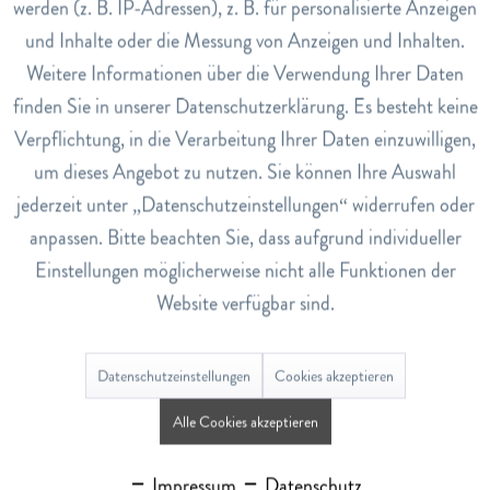
werden (z. B. IP-Adressen), z. B. für personalisierte Anzeigen
Inaktiv
Tracking
geniessbar,
und Inhalte oder die Messung von Anzeigen und Inhalten.
Weitere Informationen über die Verwendung Ihrer Daten
nährstoffreich,
Inaktiv
Service
finden Sie in unserer Datenschutzerklärung. Es besteht keine
äusserlich unbeschädigt und
Verpflichtung, in die Verarbeitung Ihrer Daten einzuwilligen,
um dieses Angebot zu nutzen. Sie können Ihre Auswahl
vor diversen Umwelteinflüssen geschützt sein.
jederzeit unter „Datenschutzeinstellungen“ widerrufen oder
anpassen. Bitte beachten Sie, dass aufgrund individueller
Es ist herausfordernd bis unmöglich, passend zu diesen
Einstellungen möglicherweise nicht alle Funktionen der
Kriterien alles auf der Notvorrat-Liste im Supermarkt
Website verfügbar sind.
zu finden. Da Kompromisse vorprogrammiert sind, muss
der Bestand stetig gepflegt und aufgefrischt werden.
Datenschutzeinstellungen
Cookies akzeptieren
Top-Platzierung beim Notvorrat: Wasser
Alle Cookies akzeptieren
kaufen!
Glücklicherweise gibt es Spezialhersteller, die für
Impressum
Datenschutz