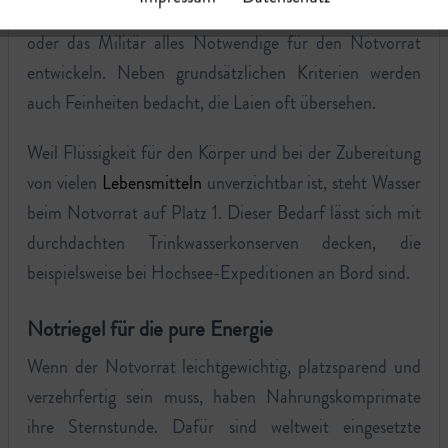
professionelle Anwendungen wie den Rettungsdienst
oder das Militär alles Notwendige für den Notvorrat
entwickeln. Neben grundsätzlichen Kriterien werden
auch Feinheiten bedacht, die Laien oft übersehen.
Weil Flüssigkeit für den Körper und bei der Zubereitung
von vielen
Lebensmitteln
unverzichtbar ist, steht Wasser
beim Notvorrat auf Platz 1. Dieser Bedarf lässt sich mit
durchdachten Trinkwasserkonserven decken, die
beispielsweise bei Hochsee-Expeditionen an Bord sind.
Notriegel für die pure Energie
Wenn der Notvorrat leichtgewichtig, platzsparend und
verzehrfertig sein muss, haben Nahrungskomprimate
ihre Sternstunde. Dafür sind weltweit eingesetzte