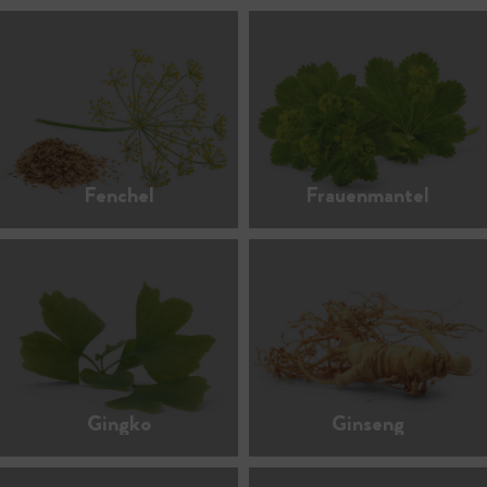
Fenchel
Frauenmantel
Gingko
Ginseng