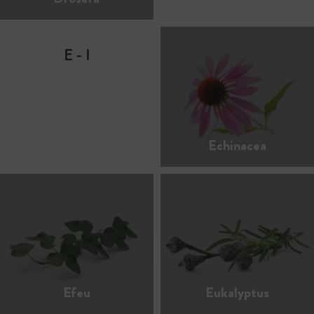
E - I
Echinacea
Efeu
Eukalyptus