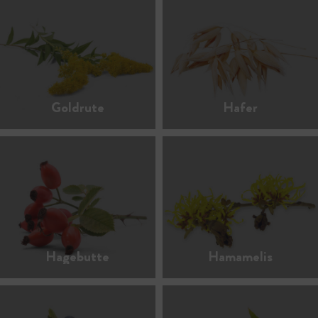
Goldrute
Hafer
Hagebutte
Hamamelis