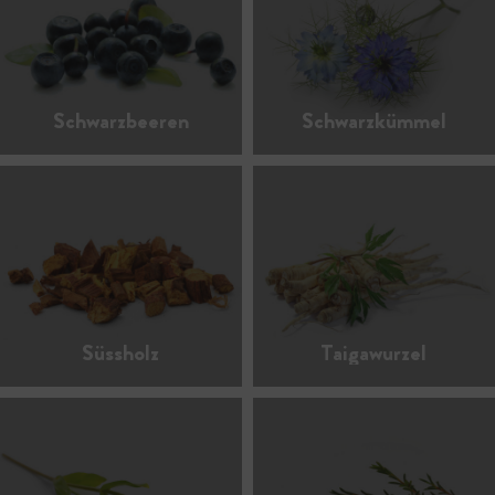
Schwarzbeeren
Schwarzkümmel
Süssholz
Taigawurzel