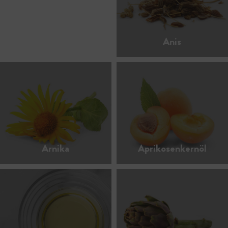
Anis
Arnika
Aprikosenkernöl