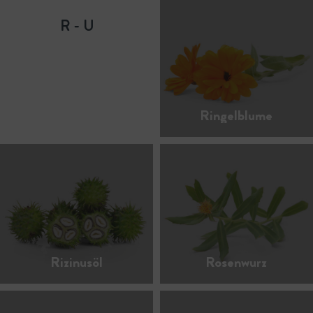
R - U
Ringelblume
Rizinusöl
Rosenwurz