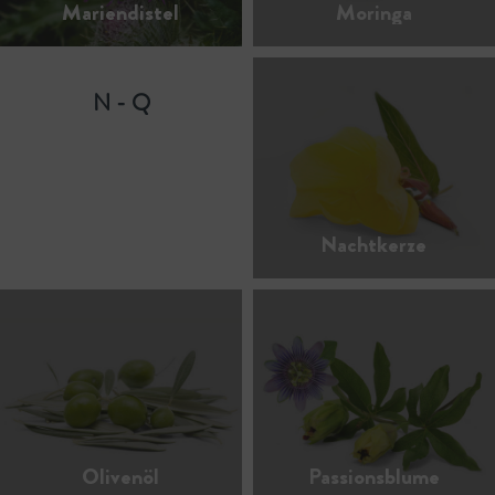
Mariendistel
Moringa
N - Q
Nachtkerze
Olivenöl
Passionsblume