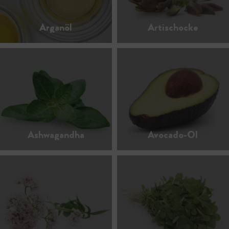
Arganöl
Artischocke
Ashwagandha
Avocado-Öl