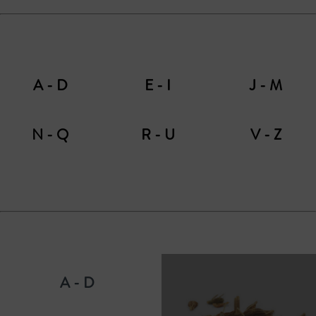
A - D
E - I
J - M
N - Q
R - U
V - Z
A - D