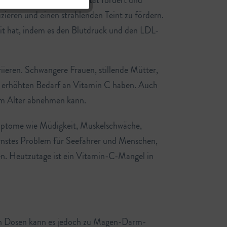
ung bei, die Hautelastizität fördert und
ieren und einen strahlenden Teint zu fördern.
eit hat, indem es den Blutdruck und den LDL-
iieren. Schwangere Frauen, stillende Mütter,
n erhöhten Bedarf an Vitamin C haben. Auch
 im Alter abnehmen kann.
ymptome wie Müdigkeit, Muskelschwäche,
ernstes Problem für Seefahrer und Menschen,
n. Heutzutage ist ein Vitamin-C-Mangel in
hen Dosen kann es jedoch zu Magen-Darm-