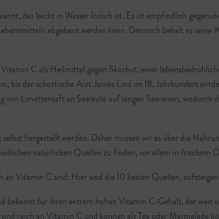
bekannt, das leicht in Wasser löslich ist. Es ist empfindlich gegen
Lebensmitteln abgebaut werden kann. Dennoch behält es seine 
 Vitamin C als Heilmittel gegen Skorbut, einer lebensbedrohlic
em, bis der schottische Arzt James Lind im 18. Jahrhundert ent
g von Limettensaft an Seeleute auf langen Seereisen, wodurch d
selbst hergestellt werden. Daher müssen wir es über die Nahr
hiedlichen natürlichen Quellen zu finden, vor allem in frischem
ich an Vitamin C sind. Hier sind die 10 besten Quellen, aufstei
nd bekannt für ihren extrem hohen Vitamin C-Gehalt, der weit ü
 sind reich an Vitamin C und können als Tee oder Marmelade k