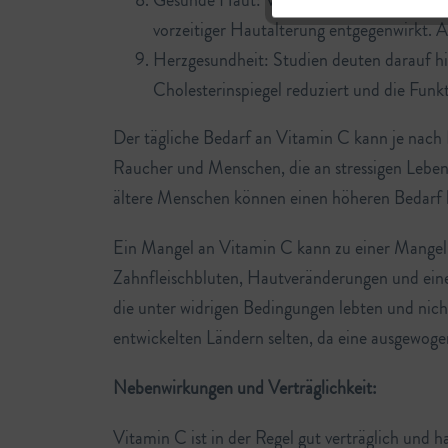
Gesunde Haut: Vitamin C ist für die Gesun
vorzeitiger Hautalterung entgegenwirkt. 
Herzgesundheit: Studien deuten darauf hi
Cholesterinspiegel reduziert und die Funkt
Der tägliche Bedarf an Vitamin C kann je nach 
Raucher und Menschen, die an stressigen Leben
ältere Menschen können einen höheren Bedarf h
Ein Mangel an Vitamin C kann zu einer Mangel
Zahnfleischbluten, Hautveränderungen und eine
die unter widrigen Bedingungen lebten und nic
entwickelten Ländern selten, da eine ausgewoge
Nebenwirkungen und Verträglichkeit:
Vitamin C ist in der Regel gut verträglich un