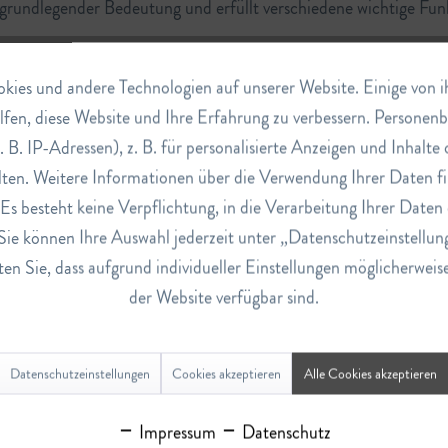
 grundlegender Bedeutung und erfüllt verschiedene wichtige Fun
sselrolle bei der Stärkung des Immunsystems und der Abwehr vo
ies und andere Technologien auf unserer Website. Einige von ihn
or schädlichen Mikroorganismen schützen.
lfen, diese Website und Ihre Erfahrung zu verbessern. Persone
e Bildung von Kollagen, einem wichtigen Protein in Bindegewebe
. B. IP-Adressen), z. B. für personalisierte Anzeigen und Inhalt
undheilung und die Gesundheit von Haut und Geweben.
ten. Weitere Informationen über die Verwendung Ihrer Daten fi
hützt Vitamin C den Körper vor schädlichen freien Radikalen und
s besteht keine Verpflichtung, in die Verarbeitung Ihrer Daten 
gebracht wird.
Sie können Ihre Auswahl jederzeit unter „Datenschutzeinstellun
ie Aufnahme von pflanzlichem Eisen aus der Nahrung und trägt
en Sie, dass aufgrund individueller Einstellungen möglicherweis
der Website verfügbar sind.
 Produktion von Neurotransmittern wie Serotonin beteiligt, die
g und den Aufbau neuer Gewebe nach Verletzungen oder Operat
Datenschutzeinstellungen
Cookies akzeptieren
Alle Cookies akzeptieren
ltigung: Vitamin C kann dazu beitragen, die Stressreaktion des
Impressum
Datenschutz