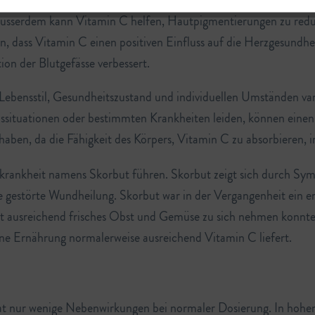
dheit der Haut von grosser Bedeutung. Es trägt zur Kollagenbild
Ausserdem kann Vitamin C helfen, Hautpigmentierungen zu reduz
n, dass Vitamin C einen positiven Einfluss auf die Herzgesundh
ion der Blutgefässe verbessert.
Lebensstil, Gesundheitszustand und individuellen Umständen var
ssituationen oder bestimmten Krankheiten leiden, können eine
aben, da die Fähigkeit des Körpers, Vitamin C zu absorbieren,
krankheit namens Skorbut führen. Skorbut zeigt sich durch S
 gestörte Wundheilung. Skorbut war in der Vergangenheit ein 
ht ausreichend frisches Obst und Gemüse zu sich nehmen konnte
ne Ernährung normalerweise ausreichend Vitamin C liefert.
d hat nur wenige Nebenwirkungen bei normaler Dosierung. In ho