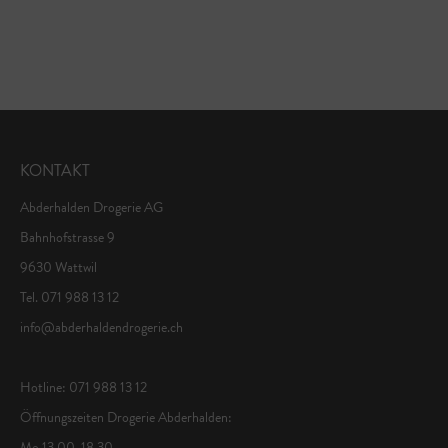
KONTAKT
Abderhalden Drogerie AG
Bahnhofstrasse 9
9630 Wattwil
Tel. 071 988 13 12
info@abderhaldendrogerie.ch
Hotline: 071 988 13 12
Öffnungszeiten Drogerie Abderhalden:
Mo 13.00-18.30