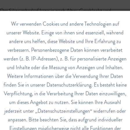
Der Siliziumbedarf kann je nach Alter, Geschlecht und
Lebensstil variieren. In der Regel beträgt der tägliche
Aktiv
Wir verwenden Cookies und andere Technologien auf
Funktionale
Siliziumbedarf für Erwachsene etwa 20-50 mg. Schwangere
unserer Website. Einige von ihnen sind essenziell, während
und stillende Frauen haben einen leicht erhöhten Bedarf, da sie
andere uns helfen, diese Website und Ihre Erfahrung zu
Inaktiv
Marketing
auch den Bedarf ihres Kindes decken müssen.
verbessern. Personenbezogene Daten können verarbeitet
werden (z. B. IP-Adressen), z. B. für personalisierte Anzeigen
Mangelerscheinungen und Nebenwirkungen
Inaktiv
Tracking
und Inhalte oder die Messung von Anzeigen und Inhalten.
Ein Mangel an Silizium ist selten, da dieses Spurenelement in
Weitere Informationen über die Verwendung Ihrer Daten
Inaktiv
Service
vielen Lebensmitteln vorkommt. Allerdings kann ein Mangel zu
finden Sie in unserer Datenschutzerklärung. Es besteht keine
Problemen mit Haut, Haaren, Nägeln und dem Bindegewebe
Verpflichtung, in die Verarbeitung Ihrer Daten einzuwilligen,
führen. In einigen Fällen wurden Mangelerscheinungen auch
um dieses Angebot zu nutzen. Sie können Ihre Auswahl
mit einem erhöhten Osteoporoserisiko in Verbindung gebracht.
jederzeit unter „Datenschutzeinstellungen“ widerrufen oder
anpassen. Bitte beachten Sie, dass aufgrund individueller
Silizium ist im Allgemeinen gut verträglich und es gibt keine
Einstellungen möglicherweise nicht alle Funktionen der