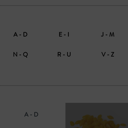
A - D
E - I
J - M
N - Q
R - U
V - Z
A - D