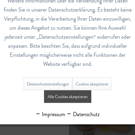
Weitere Informationen über die Verwendung Ihrer Daten
Inaktiv
Service
finden Sie in unserer Datenschutzerklärung. Es besteht keine
Krillöl
Verpflichtung, in die Verarbeitung Ihrer Daten einzuwilligen,
um dieses Angebot zu nutzen. Sie können Ihre Auswahl
jederzeit unter „Datenschutzeinstellungen“ widerrufen oder
anpassen. Bitte beachten Sie, dass aufgrund individueller
Einstellungen möglicherweise nicht alle Funktionen der
Website verfügbar sind.
Lanolin
Muscheln
Datenschutzeinstellungen
Cookies akzeptieren
Alle Cookies akzeptieren
N - Q
Impressum
Datenschutz