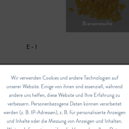
Bienenwachs
E - I
Aktiv
Wir verwenden Cookies und andere Technologien auf
Funktionale
unserer Website. Einige von ihnen sind essenziell, während
andere uns helfen, diese Website und Ihre Erfahrung zu
Inaktiv
Marketing
verbessern. Personenbezogene Daten können verarbeitet
J - M
werden (z. B. IP-Adressen), z. B. für personalisierte Anzeigen
Inaktiv
Tracking
und Inhalte oder die Messung von Anzeigen und Inhalten.