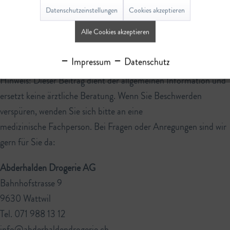
jedoch vor der Einnahme mit einer Fachperson für Medizin
Datenschutzeinstellungen
Cookies akzeptieren
oder Ernährung.
Alle Cookies akzeptieren
Impressum
Datenschutz
Hinweis: Dieser Beitrag dient der allgemeinen Information und
ersetzt keine ärztliche Beratung. Wenn Sie Beschwerden
verspüren, wenden Sie sich bitte an eine
medizinische Fachperson. Bei Fragen oder Anregungen sind wir
gern für Sie da:
Abderhalden Drogerie AG
Bahnhofstrasse 9
9630 Wattwil
Tel. 071 988 13 12
info@abderhaldendrogerie.ch