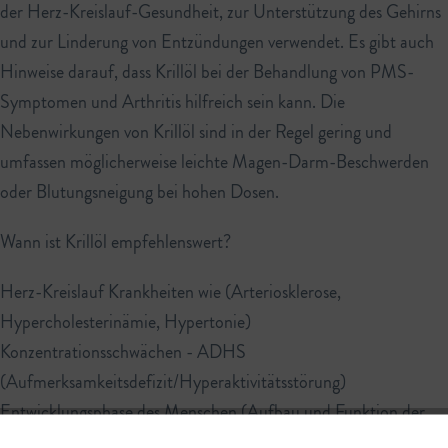
der Herz-Kreislauf-Gesundheit, zur Unterstützung des Gehirns
und zur Linderung von Entzündungen verwendet. Es gibt auch
Hinweise darauf, dass Krillöl bei der Behandlung von PMS-
Symptomen und Arthritis hilfreich sein kann. Die
Nebenwirkungen von Krillöl sind in der Regel gering und
umfassen möglicherweise leichte Magen-Darm-Beschwerden
oder Blutungsneigung bei hohen Dosen.
Wann ist Krillöl empfehlenswert?
Herz-Kreislauf Krankheiten wie (Arteriosklerose,
Hypercholesterinämie, Hypertonie)
Konzentrationsschwächen - ADHS
(Aufmerksamkeitsdefizit/Hyperaktivitätsstörung)
Entwicklungsphase des Menschen (Aufbau und Funktion der
Zellen werden beschleunigt/verbessert)