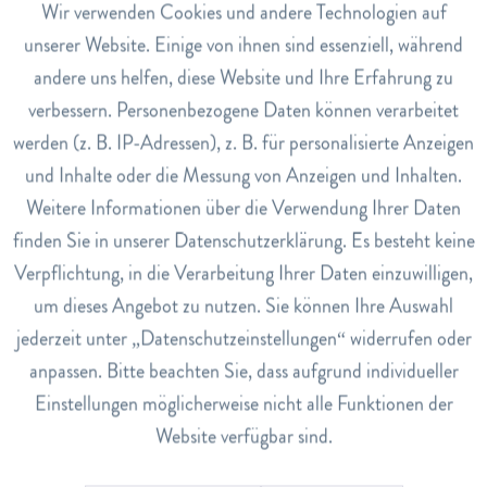
Aktiv
Wir verwenden Cookies und andere Technologien auf
Funktionale
Gehirnleistungsschwäche
unserer Website. Einige von ihnen sind essenziell, während
allgemeine rheumatische (entzündliche) Beschwerden
andere uns helfen, diese Website und Ihre Erfahrung zu
Inaktiv
Marketing
Wie kann Krillöl den Organismus unterstützen?
verbessern. Personenbezogene Daten können verarbeitet
werden (z. B. IP-Adressen), z. B. für personalisierte Anzeigen
Blutfliesseigenschaften werden durch die Omega 3 FS
Inaktiv
Tracking
und Inhalte oder die Messung von Anzeigen und Inhalten.
verbessert
Weitere Informationen über die Verwendung Ihrer Daten
Zellaufbau und Funktion wird massiv unterstützt und
Inaktiv
Service
finden Sie in unserer Datenschutzerklärung. Es besteht keine
beschleunigt (Phospholipide)
Verpflichtung, in die Verarbeitung Ihrer Daten einzuwilligen,
Erhöhte Blutfettwerte werden durch Omega 3 gesenkt
um dieses Angebot zu nutzen. Sie können Ihre Auswahl
Gehirnentwicklung wird entscheidend unterstützt
jederzeit unter „Datenschutzeinstellungen“ widerrufen oder
(Phospholipide)
anpassen. Bitte beachten Sie, dass aufgrund individueller
Gefässgesundheit wird erhalten (Elastizität, Ablagerungen
Einstellungen möglicherweise nicht alle Funktionen der
werden abtransportiert)
Website verfügbar sind.
Insgesamt ist Krillöl eine vielversprechende Quelle für Omega-
3-Fettsäuren und andere wichtige Nährstoffe. Besprechen Sie