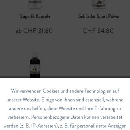
Superfit Kapseln
Schüssler Sport Pulver
ab CHF 31.80
CHF 34.80
Ginkgo Comp. Tropfen
Aktiv
Wir verwenden Cookies und andere Technologien auf
Funktionale
unserer Website. Einige von ihnen sind essenziell, während
CHF 29.80
andere uns helfen, diese Website und Ihre Erfahrung zu
Inaktiv
Marketing
verbessern. Personenbezogene Daten können verarbeitet
werden (z. B. IP-Adressen), z. B. für personalisierte Anzeigen
Inaktiv
Tracking