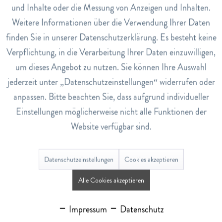
und Inhalte oder die Messung von Anzeigen und Inhalten.
Stärkung, Vitamine & Mineralstoffe
Weitere Informationen über die Verwendung Ihrer Daten
Inaktiv
Service
finden Sie in unserer Datenschutzerklärung. Es besteht keine
Verpflichtung, in die Verarbeitung Ihrer Daten einzuwilligen,
um dieses Angebot zu nutzen. Sie können Ihre Auswahl
jederzeit unter „Datenschutzeinstellungen“ widerrufen oder
KONTAKT
anpassen. Bitte beachten Sie, dass aufgrund individueller
Abderhalden Drogerie AG
Einstellungen möglicherweise nicht alle Funktionen der
Bahnhofstrasse 9
Website verfügbar sind.
9630 Wattwil
Tel. 071 988 13 12
Datenschutzeinstellungen
Cookies akzeptieren
info@abderhaldendrogerie.ch
Alle Cookies akzeptieren
Hotline: 071 988 13 12
Impressum
Datenschutz
Öffnungszeiten Drogerie Abderhalden: