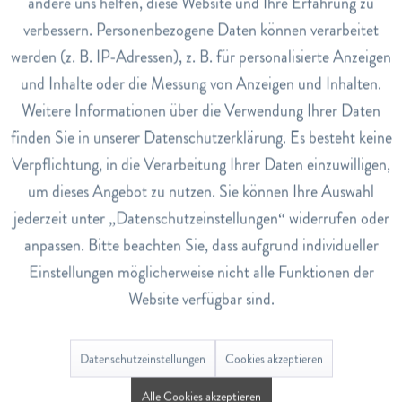
andere uns helfen, diese Website und Ihre Erfahrung zu
Inaktiv
Marketing
verbessern. Personenbezogene Daten können verarbeitet
werden (z. B. IP-Adressen), z. B. für personalisierte Anzeigen
Tee Wunderbare Momente
Tee Vom Leben Umarmt
Inaktiv
Tracking
und Inhalte oder die Messung von Anzeigen und Inhalten.
CHF 11.80
CHF 11.80
Weitere Informationen über die Verwendung Ihrer Daten
Inaktiv
Service
finden Sie in unserer Datenschutzerklärung. Es besteht keine
Verpflichtung, in die Verarbeitung Ihrer Daten einzuwilligen,
In den
Warenkorb
In den
Warenkorb
um dieses Angebot zu nutzen. Sie können Ihre Auswahl
jederzeit unter „Datenschutzeinstellungen“ widerrufen oder
anpassen. Bitte beachten Sie, dass aufgrund individueller
Einstellungen möglicherweise nicht alle Funktionen der
Website verfügbar sind.
Tee Liebe Freunde
Pina Moringa Tee
Datenschutzeinstellungen
Cookies akzeptieren
CHF 11.80
CHF 18.80
Alle Cookies akzeptieren