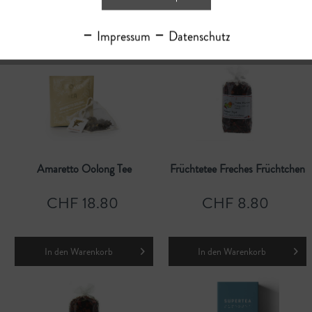
Impressum
Datenschutz
In den
Warenkorb
In den
Warenkorb
Amaretto Oolong Tee
Früchtetee Freches Früchtchen
CHF 18.80
CHF 8.80
In den
Warenkorb
In den
Warenkorb