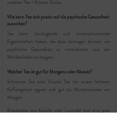
unserem Tee + Kräuter Guide.
Wie kann Tee sich positiv auf die psychische Gesundheit
auswirken?
Tee kann beruhigende und stressreduzierende
Eigenschaften haben, die dazu beitragen können, die
psychische Gesundheit zu unterstützen und das
Wohlbefinden zu steigern.
Welcher Tee ist gut für Morgens oder Abends?
Schwarzer Tee oder Grüner Tee mit einem höheren
Koffeingehalt eignen sich gut als Muntermacher am
Morgen.
Kräutertees wie Kamille oder Lavendel sind eine gute