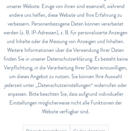
unserer Website. Einige von ihnen sind essenziell, während
andere uns helfen, diese Website und Ihre Erfahrung zu
Inaktiv
Marketing
verbessern. Personenbezogene Daten können verarbeitet
werden (z. B. IP-Adressen), z. B. für personalisierte Anzeigen
Inaktiv
Tracking
und Inhalte oder die Messung von Anzeigen und Inhalten.
Eco Firming Anti-Age Serum
Skin Food Super Serum
Weitere Informationen über die Verwendung Ihrer Daten
Inaktiv
Service
finden Sie in unserer Datenschutzerklärung. Es besteht keine
CHF 19.50
CHF 19.80
Verpflichtung, in die Verarbeitung Ihrer Daten einzuwilligen,
um dieses Angebot zu nutzen. Sie können Ihre Auswahl
In den
Warenkorb
In den
Warenkorb
jederzeit unter „Datenschutzeinstellungen“ widerrufen oder
anpassen. Bitte beachten Sie, dass aufgrund individueller
Einstellungen möglicherweise nicht alle Funktionen der
Website verfügbar sind.
Datenschutzeinstellungen
Cookies akzeptieren