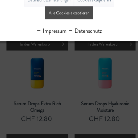
Serum Drops Sunkissed
Serum Drops Pore Refining
Alle Cookies akzeptieren
Bronzing
CHF 12.80
CHF 12.80
Impressum
Datenschutz
In den
Warenkorb
In den
Warenkorb
Serum Drops Extra Rich
Serum Drops Hyaluronic
Omega
Moisture
CHF 12.80
CHF 12.80