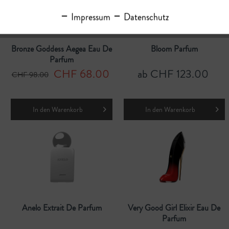
Impressum
Datenschutz
Bronze Goddess Aegea Eau De
Bloom Parfum
Parfum
CHF 68.00
ab CHF 123.00
CHF 98.00
In den
Warenkorb
In den
Warenkorb
Anelo Extrait De Parfum
Very Good Girl Elixir Eau De
Parfum