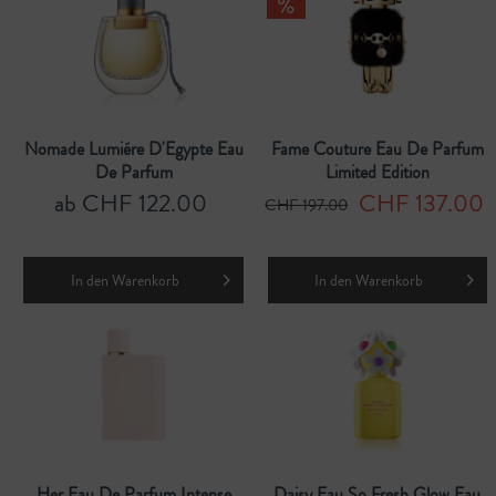
Nomade Lumiére D'Egypte Eau
Fame Couture Eau De Parfum
De Parfum
Limited Edition
ab CHF 122.00
CHF 137.00
CHF 197.00
In den
Warenkorb
In den
Warenkorb
Her Eau De Parfum Intense
Daisy Eau So Fresh Glow Eau