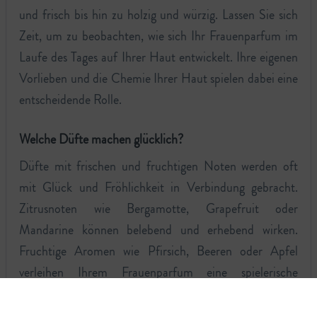
und frisch bis hin zu holzig und würzig. Lassen Sie sich
Zeit, um zu beobachten, wie sich Ihr Frauenparfum im
Laufe des Tages auf Ihrer Haut entwickelt. Ihre eigenen
Vorlieben und die Chemie Ihrer Haut spielen dabei eine
entscheidende Rolle.
Welche Düfte machen glücklich?
Düfte mit frischen und fruchtigen Noten werden oft
mit Glück und Fröhlichkeit in Verbindung gebracht.
Zitrusnoten wie Bergamotte, Grapefruit oder
Mandarine können belebend und erhebend wirken.
Fruchtige Aromen wie Pfirsich, Beeren oder Apfel
verleihen Ihrem Frauenparfum eine spielerische
Leichtigkeit, die viele Frauen schätzen.