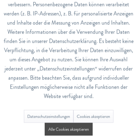
verbessern. Personenbezogene Daten können verarbeitet
In den
Warenkorb
In den
Warenkorb
werden (z. B. IP-Adressen), z. B. für personalisierte Anzeigen
Inaktiv
Tracking
und Inhalte oder die Messung von Anzeigen und Inhalten.
Weitere Informationen über die Verwendung Ihrer Daten
Inaktiv
Service
finden Sie in unserer Datenschutzerklärung. Es besteht keine
Verpflichtung, in die Verarbeitung Ihrer Daten einzuwilligen,
um dieses Angebot zu nutzen. Sie können Ihre Auswahl
jederzeit unter „Datenschutzeinstellungen“ widerrufen oder
Bloom Eau De Parfum Intense
My Way Eau De Parfum
Geschenkset
anpassen. Bitte beachten Sie, dass aufgrund individueller
ab CHF 123.00
CHF 102.00
CHF 146.00
Einstellungen möglicherweise nicht alle Funktionen der
Website verfügbar sind.
In den
Warenkorb
In den
Warenkorb
Datenschutzeinstellungen
Cookies akzeptieren
Alle Cookies akzeptieren