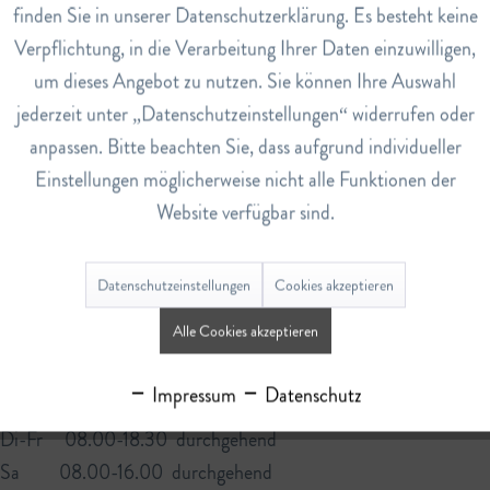
Service
verspüren, wenden Sie sich bitte an eine
finden Sie in unserer Datenschutzerklärung. Es besteht keine
medizinische Fachperson. Bei Fragen oder Anregungen sind wir
Verpflichtung, in die Verarbeitung Ihrer Daten einzuwilligen,
gern für Sie da:
um dieses Angebot zu nutzen. Sie können Ihre Auswahl
jederzeit unter „Datenschutzeinstellungen“ widerrufen oder
Abderhalden Drogerie AG
anpassen. Bitte beachten Sie, dass aufgrund individueller
Bahnhofstrasse 9
Einstellungen möglicherweise nicht alle Funktionen der
9630 Wattwil
Website verfügbar sind.
Tel. 071 988 13 12
info@abderhaldendrogerie.ch
Datenschutzeinstellungen
Cookies akzeptieren
www.abderhaldendrogerie.ch
Alle Cookies akzeptieren
Öffnungszeiten:
Impressum
Datenschutz
Mo 13.00-18.30
Di-Fr 08.00-18.30 durchgehend
Sa 08.00-16.00 durchgehend