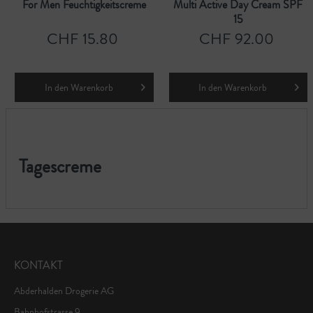
For Men Feuchtigkeitscreme
Multi Active Day Cream SPF
15
CHF 15.80
CHF 92.00
In den
Warenkorb
In den
Warenkorb
Tagescreme
KONTAKT
Abderhalden Drogerie AG
Bahnhofstrasse 9