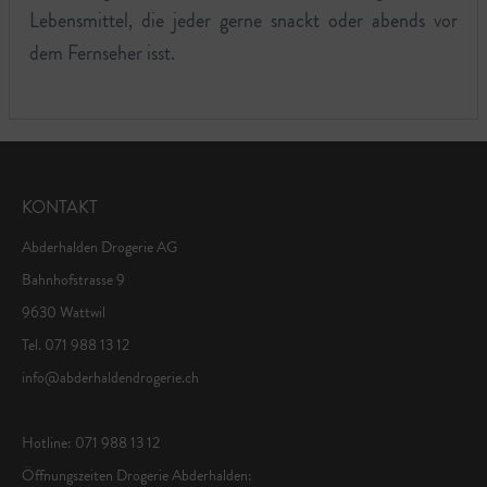
Lebensmittel, die jeder gerne snackt oder abends vor
dem Fernseher isst.
KONTAKT
Abderhalden Drogerie AG
Bahnhofstrasse 9
9630 Wattwil
Tel. 071 988 13 12
info@abderhaldendrogerie.ch
Hotline: 071 988 13 12
Öffnungszeiten Drogerie Abderhalden: