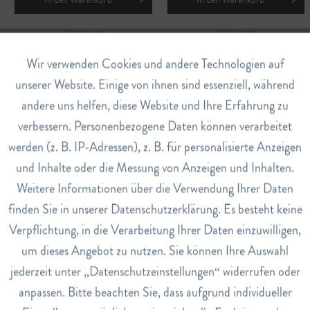
Aktiv
Wir verwenden Cookies und andere Technologien auf
Funktionale
unserer Website. Einige von ihnen sind essenziell, während
andere uns helfen, diese Website und Ihre Erfahrung zu
Inaktiv
Marketing
verbessern. Personenbezogene Daten können verarbeitet
Superfood Beeren Mix
Feigen Protoben Bio
werden (z. B. IP-Adressen), z. B. für personalisierte Anzeigen
Grosspackung
Inaktiv
Tracking
CHF 11.50
CHF 17.50
und Inhalte oder die Messung von Anzeigen und Inhalten.
Weitere Informationen über die Verwendung Ihrer Daten
Inaktiv
Service
finden Sie in unserer Datenschutzerklärung. Es besteht keine
In den
Warenkorb
In den
Warenkorb
Verpflichtung, in die Verarbeitung Ihrer Daten einzuwilligen,
um dieses Angebot zu nutzen. Sie können Ihre Auswahl
jederzeit unter „Datenschutzeinstellungen“ widerrufen oder
anpassen. Bitte beachten Sie, dass aufgrund individueller