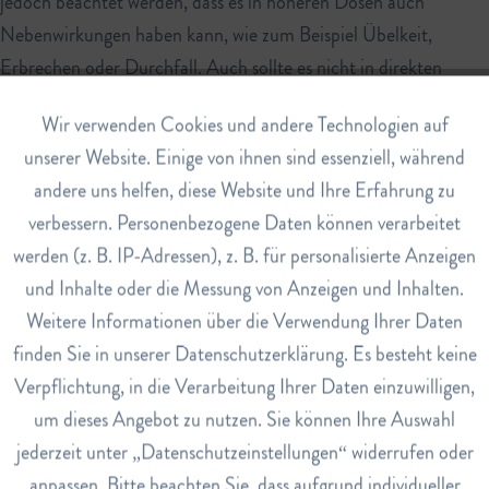
jedoch beachtet werden, dass es in höheren Dosen auch
Nebenwirkungen haben kann, wie zum Beispiel Übelkeit,
Erbrechen oder Durchfall. Auch sollte es nicht in direkten
Kontakt mit Augen oder Schleimhäuten kommen.
Aktiv
Wir verwenden Cookies und andere Technologien auf
Funktionale
Insgesamt ist Natron ein vielseitiges und kostengünstiges
unserer Website. Einige von ihnen sind essenziell, während
Haushaltsmittel mit einer langen Geschichte der Anwendung in
andere uns helfen, diese Website und Ihre Erfahrung zu
Inaktiv
Marketing
vielen Kulturen. Es kann als Backtriebmittel, Reinigungsmittel,
verbessern. Personenbezogene Daten können verarbeitet
Körperpflegeprodukt und sogar zur Entgiftung des Körpers
werden (z. B. IP-Adressen), z. B. für personalisierte Anzeigen
Inaktiv
Tracking
genutzt werden. Allerdings sollte bei der Anwendung Vorsicht
und Inhalte oder die Messung von Anzeigen und Inhalten.
geboten sein und höhere Dosen sollten vermieden werden.
Weitere Informationen über die Verwendung Ihrer Daten
Inaktiv
Service
finden Sie in unserer Datenschutzerklärung. Es besteht keine
Verpflichtung, in die Verarbeitung Ihrer Daten einzuwilligen,
um dieses Angebot zu nutzen. Sie können Ihre Auswahl
Hinweis: Dieser Beitrag dient der allgemeinen Information und
jederzeit unter „Datenschutzeinstellungen“ widerrufen oder
ersetzt keine ärztliche Beratung. Wenn Sie Beschwerden
anpassen. Bitte beachten Sie, dass aufgrund individueller