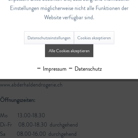
verspüren, wenden Sie sich bitte an eine
Einstellungen möglicherweise nicht alle Funktionen der
medizinische Fachperson. Bei Fragen oder Anregungen sind wir
Website verfügbar sind.
gern für Sie da:
Abderhalden Drogerie AG
Datenschutzeinstellungen
Cookies akzeptieren
Bahnhofstrasse 9
Alle Cookies akzeptieren
9630 Wattwil
Tel. 071 988 13 12
Impressum
Datenschutz
info@abderhaldendrogerie.ch
www.abderhaldendrogerie.ch
Öffnungszeiten:
Mo 13.00-18.30
Di-Fr 08.00-18.30 durchgehend
Sa 08.00-16.00 durchgehend