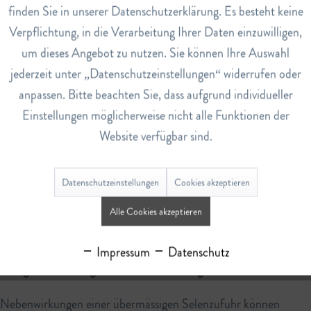
Service
finden Sie in unserer Datenschutzerklärung. Es besteht keine
Schilddrüsenhormonproduktion und -regulierung wichtig ist,
Verpflichtung, in die Verarbeitung Ihrer Daten einzuwilligen,
kann ein Mangel zu Schilddrüsenproblemen wie einer
um dieses Angebot zu nutzen. Sie können Ihre Auswahl
verminderten Hormonproduktion (Hypothyreose) führen.
jederzeit unter „Datenschutzeinstellungen“ widerrufen oder
Verminderte Immunfunktion: Ein Mangel an Selen kann das
anpassen. Bitte beachten Sie, dass aufgrund individueller
Immunsystem schwächen und die Anfälligkeit für Infektionen
Einstellungen möglicherweise nicht alle Funktionen der
erhöhen.
Website verfügbar sind.
Kardiometabolische Probleme: Ein Selenmangel wurde mit
einem erhöhten Risiko für kardiovaskuläre Erkrankungen und
Datenschutzeinstellungen
Cookies akzeptieren
Stoffwechselstörungen in Verbindung gebracht.
Beeinträchtigte Fortpflanzungsfähigkeit: Selen spielt eine
Alle Cookies akzeptieren
wichtige Rolle bei der Reproduktion, und ein Mangel kann die
Fruchtbarkeit beeinträchtigen.
Impressum
Datenschutz
Mangelerscheinungen und Nebenwirkungen
Nebenwirkungen einer übermässigen Selenzufuhr können