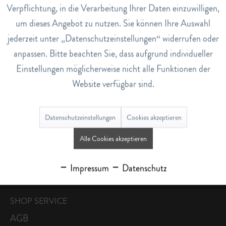
KONTAKT
Verpflichtung, in die Verarbeitung Ihrer Daten einzuwilligen,
Abderhalden Drogerie AG
um dieses Angebot zu nutzen. Sie können Ihre Auswahl
Bahnhofstrasse 9
jederzeit unter „Datenschutzeinstellungen“ widerrufen oder
9630 Wattwil
anpassen. Bitte beachten Sie, dass aufgrund individueller
Tel. 071 988 13 12
Einstellungen möglicherweise nicht alle Funktionen der
info@abderhaldendrogerie.ch
Website verfügbar sind.
Hotline: 071 988 13 12
Datenschutzeinstellungen
Cookies akzeptieren
Öffnungszeiten Drogerie Abderhalden:
Alle Cookies akzeptieren
Mo 13.00-18.30
Di-Fr 08.00-18.30 durchgehend
Impressum
Datenschutz
Sa 08.00-16.00
SHOP SERVICE
AGB