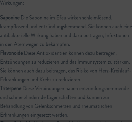
Wirkungen:
Saponine
Die Saponine im Efeu wirken schleimlösend,
krampflösend und entzündungshemmend. Sie können auch eine
antibakterielle Wirkung haben und dazu beitragen, Infektionen
in den Atemwegen zu bekämpfen.
Flavonoide
Diese Antioxidantien können dazu beitragen,
Entzündungen zu reduzieren und das Immunsystem zu stärken.
Sie können auch dazu beitragen, das Risiko von Herz-Kreislauf-
Erkrankungen und Krebs zu reduzieren.
Triterpene
Diese Verbindungen haben entzündungshemmende
und schmerzlindernde Eigenschaften und können zur
Behandlung von Gelenkschmerzen und rheumatischen
Erkrankungen eingesetzt werden.
Phenolische Verbindungen
Diese Verbindungen haben auch