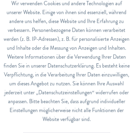
eine antioxidative Wirkung und können dazu beitragen,
Aktiv
Wir verwenden Cookies und andere Technologien auf
Funktionale
Entzündungen zu reduzieren.
unserer Website. Einige von ihnen sind essenziell, während
Cumarine
Diese Verbindungen haben eine blutverdünnende
andere uns helfen, diese Website und Ihre Erfahrung zu
Inaktiv
Marketing
Wirkung und können dazu beitragen, das Risiko von
verbessern. Personenbezogene Daten können verarbeitet
Blutgerinnseln und Thrombosen zu reduzieren.
werden (z. B. IP-Adressen), z. B. für personalisierte Anzeigen
Inaktiv
Tracking
Gerbstoffe
Diese Verbindungen haben eine adstringierende
und Inhalte oder die Messung von Anzeigen und Inhalten.
Wirkung und können dazu beitragen, Entzündungen und
Weitere Informationen über die Verwendung Ihrer Daten
Inaktiv
Service
Infektionen zu bekämpfen.
finden Sie in unserer Datenschutzerklärung. Es besteht keine
Verpflichtung, in die Verarbeitung Ihrer Daten einzuwilligen,
um dieses Angebot zu nutzen. Sie können Ihre Auswahl
jederzeit unter „Datenschutzeinstellungen“ widerrufen oder
anpassen. Bitte beachten Sie, dass aufgrund individueller
Hinweis: Dieser Beitrag dient der allgemeinen Information und
Einstellungen möglicherweise nicht alle Funktionen der
ersetzt keine ärztliche Beratung. Wenn Sie Beschwerden
Website verfügbar sind.
verspüren, wenden Sie sich bitte an eine
medizinische Fachperson. Bei Fragen oder Anregungen sind wir