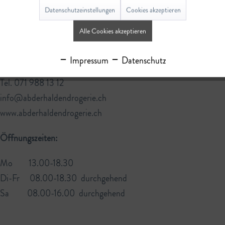
Datenschutzeinstellungen
Cookies akzeptieren
gern für Sie da:
Alle Cookies akzeptieren
Abderhalden Drogerie AG
Bahnhofstrasse 9
Impressum
Datenschutz
9630 Wattwil
Tel. 071 988 13 12
info@abderhaldendrogerie.ch
www.abderhaldendrogerie.ch
Öffnungszeiten:
Mo 13.00-18.30
Di-Fr 08.00-18.30 durchgehend
Sa 08.00-16.00 durchgehend