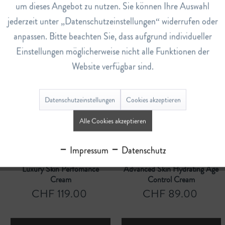
um dieses Angebot zu nutzen. Sie können Ihre Auswahl
Cellular Performance Fresh
Hydraderm Nachtbalsam
jederzeit unter „Datenschutzeinstellungen“ widerrufen oder
Cream
CHF 149.00
CHF 31.50
anpassen. Bitte beachten Sie, dass aufgrund individueller
Einstellungen möglicherweise nicht alle Funktionen der
Website verfügbar sind.
In den
Warenkorb
In den
Warenkorb
Datenschutzeinstellungen
Cookies akzeptieren
Alle Cookies akzeptieren
Impressum
Datenschutz
Luxury Skin Perfomance
Advanced Skin Hydrating Age
Cream
Control Cream
CHF 119.00
CHF 89.00