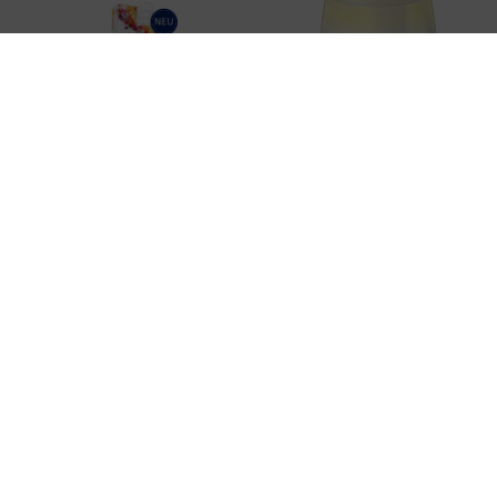
Regulat Magic Mousse
Absolute Silk Illuminative
Cream
CHF 64.20
CHF 253.00
Details
In den
Warenkorb