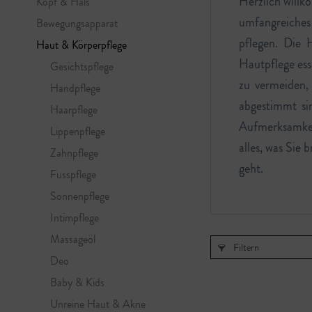
Herzlich willk
Kopf & Hals
umfangreiches 
Bewegungsapparat
pflegen. Die H
Haut & Körperpflege
Hautpflege ess
Gesichtspflege
zu vermeiden, 
Handpflege
abgestimmt si
Haarpflege
Aufmerksamkeit
Lippenpflege
alles, was Sie
Zahnpflege
geht.
Fusspflege
Sonnenpflege
Intimpflege
Massageöl
Filtern
Deo
Baby & Kids
Unreine Haut & Akne