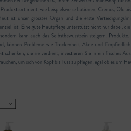
ommen bei Drogerieshop24, Ihrem Schweizer Onlineshop für hoc
Produktsortiment, wie beispielsweise Lotionen, Cremes, Öle bi
aut ist unser grösstes Organ und die erste Verteidigungslini
enziell ist. Eine gute Hautpflege unterstützt nicht nur dabei, d
sondern kann auch das Selbstbewusstsein steigern. Produkte, 
nd, können Probleme wie Trockenheit, Akne und Empfindlichke
 schenken, die sie verdient, investieren Sie in ein frisches 
 brauchen, um sich von Kopf bis Fuss zu pflegen, egal ob es um 