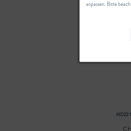
anpassen. Bitte beacht
Service
Advanced Skin 
CH
In de
MD22 C
CH