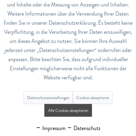
und Inhalte oder die Messung von Anzeigen und Inhalten.
Wann ist Zeckenschutz für Hunde und Katzen
sinnvoll?
Weitere Informationen über die Verwendung Ihrer Daten
Inaktiv
Service
finden Sie in unserer Datenschutzerklärung. Es besteht keine
Zeckenschutz ist besonders in den warmen Monaten
Verpflichtung, in die Verarbeitung Ihrer Daten einzuwilligen,
und in Regionen mit hoher Zeckenpopulation wichtig.
um dieses Angebot zu nutzen. Sie können Ihre Auswahl
Verwenden Sie Zeckenschutzmittel regelmässig, um Ihre
jederzeit unter „Datenschutzeinstellungen“ widerrufen oder
Haustiere zu schützen. Und wenn doch mal eine beisst,
anpassen. Bitte beachten Sie, dass aufgrund individueller
hält unsere „Tierapotheke“ die Zeckenzange bereit.
Einstellungen möglicherweise nicht alle Funktionen der
Website verfügbar sind.
Wie pflege ich die Ohren meines Haustiers
richtig?
Reinigen Sie die Ohren Ihres Haustiers regelmässig mit
Datenschutzeinstellungen
Cookies akzeptieren
einem speziellen Ohrreiniger für Haustiere. Achten Sie
Alle Cookies akzeptieren
darauf, nur äusserlich zu reinigen und keine
Wattestäbchen zu verwenden, um Verletzungen zu
Impressum
Datenschutz
vermeiden.