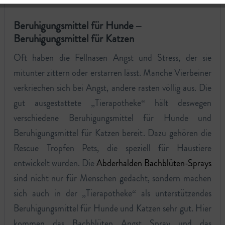
Beruhigungsmittel für Hunde –
Beruhigungsmittel für Katzen
Oft haben die Fellnasen Angst und Stress, der sie
mitunter zittern oder erstarren lässt. Manche Vierbeiner
verkriechen sich bei Angst, andere rasten völlig aus. Die
gut ausgestattete „Tierapotheke“ hält deswegen
verschiedene Beruhigungsmittel für Hunde und
Beruhigungsmittel für Katzen bereit. Dazu gehören die
Rescue Tropfen Pets, die speziell für Haustiere
entwickelt wurden. Die
Abderhalden Bachblüten-Sprays
sind nicht nur für Menschen gedacht, sondern machen
sich auch in der „Tierapotheke“ als unterstützendes
Beruhigungsmittel für Hunde und Katzen sehr gut. Hier
kommen das Bachblüten Angst Spray und das