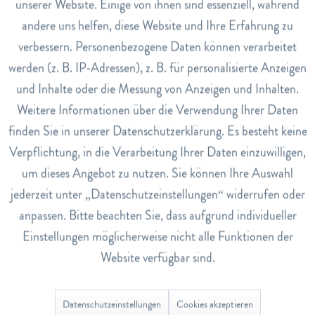
Hautinfektionen, Schmerzen und Entzündungen,
unserer Website. Einige von ihnen sind essenziell, während
Muskelschmerzen und rheumatischen Erkrankungen eingesetzt
andere uns helfen, diese Website und Ihre Erfahrung zu
Inaktiv
Marketing
werden. Es wird oft als Inhalationsmittel verwendet, indem man
verbessern. Personenbezogene Daten können verarbeitet
es in einem Diffusor verdampft oder ein paar Tropfen auf ein
werden (z. B. IP-Adressen), z. B. für personalisierte Anzeigen
Inaktiv
Tracking
Taschentuch gibt und es dann einatmet. Eukalyptusöl kann
und Inhalte oder die Messung von Anzeigen und Inhalten.
auch äusserlich angewendet werden, indem man es auf die Haut
Weitere Informationen über die Verwendung Ihrer Daten
Inaktiv
Service
aufträgt oder in Form von Salben oder Cremes verwendet.
finden Sie in unserer Datenschutzerklärung. Es besteht keine
Verpflichtung, in die Verarbeitung Ihrer Daten einzuwilligen,
um dieses Angebot zu nutzen. Sie können Ihre Auswahl
jederzeit unter „Datenschutzeinstellungen“ widerrufen oder
anpassen. Bitte beachten Sie, dass aufgrund individueller
Einstellungen möglicherweise nicht alle Funktionen der
Hinweis: Dieser Beitrag dient der allgemeinen Information und
Website verfügbar sind.
ersetzt keine ärztliche Beratung. Wenn Sie Beschwerden
verspüren, wenden Sie sich bitte an eine
medizinische Fachperson. Bei Fragen oder Anregungen sind wir
Datenschutzeinstellungen
Cookies akzeptieren