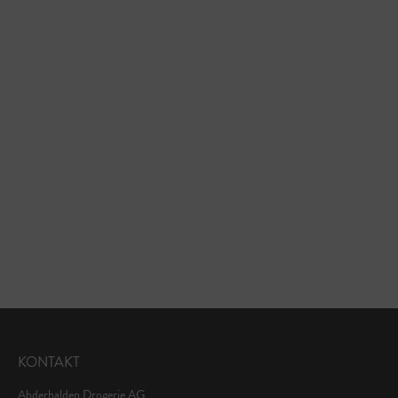
KONTAKT
Abderhalden Drogerie AG