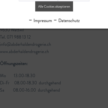
gern für Sie da:
Alle Cookies akzeptieren
Abderhalden Drogerie AG
Impressum
Datenschutz
Bahnhofstrasse 9
9630 Wattwil
Tel. 071 988 13 12
info@abderhaldendrogerie.ch
www.abderhaldendrogerie.ch
Öffnungszeiten:
Mo 13.00-18.30
Di-Fr 08.00-18.30 durchgehend
Sa 08.00-16.00 durchgehend