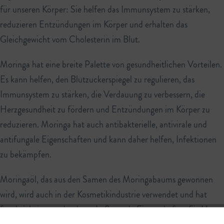
für unseren Körper: Sie helfen das Immunsystem zu stärken,
reduzieren Entzündungen im Körper und erhalten das
Gleichgewicht vom Cholesterin im Blut.
Moringa hat eine breite Palette von gesundheitlichen Vorteilen.
Es kann helfen, den Blutzuckerspiegel zu regulieren, das
Immunsystem zu stärken, die Verdauung zu verbessern, die
Herzgesundheit zu fördern und Entzündungen im Körper zu
reduzieren. Moringa hat auch antibakterielle, antivirale und
antifungale Eigenschaften und kann daher helfen, Infektionen
zu bekämpfen.
Moringaöl, das aus den Samen des Moringabaums gewonnen
wird, wird auch in der Kosmetikindustrie verwendet und hat
feuchtigkeitsspendende und pflegende Eigenschaften für Haut