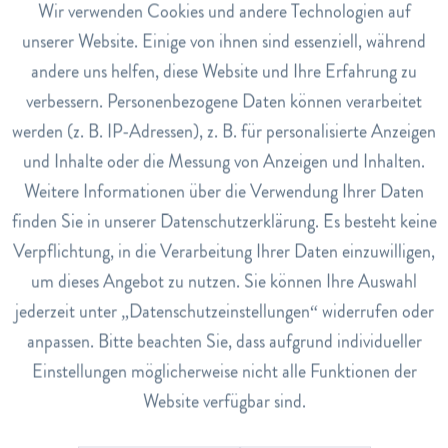
und Haar.
Aktiv
Wir verwenden Cookies und andere Technologien auf
Funktionale
unserer Website. Einige von ihnen sind essenziell, während
Moringa kann in verschiedenen Formen eingenommen werden,
andere uns helfen, diese Website und Ihre Erfahrung zu
Inaktiv
Marketing
einschliesslich Tee, Kapseln, Pulver und Öl. Es ist jedoch
verbessern. Personenbezogene Daten können verarbeitet
wichtig, die Dosierungsempfehlungen des Herstellers zu
werden (z. B. IP-Adressen), z. B. für personalisierte Anzeigen
beachten und bei längerfristiger Anwendung eine Fachperson zu
Inaktiv
Tracking
und Inhalte oder die Messung von Anzeigen und Inhalten.
konsultieren. Personen, die blutverdünnende Medikamente
Weitere Informationen über die Verwendung Ihrer Daten
einnehmen oder schwanger sind, sollten vor der Einnahme von
Inaktiv
Service
finden Sie in unserer Datenschutzerklärung. Es besteht keine
Moringa Rücksprache mit ihrem Arzt halten.
Verpflichtung, in die Verarbeitung Ihrer Daten einzuwilligen,
um dieses Angebot zu nutzen. Sie können Ihre Auswahl
jederzeit unter „Datenschutzeinstellungen“ widerrufen oder
anpassen. Bitte beachten Sie, dass aufgrund individueller
Dieser Beitrag dient der allgemeinen Information und ersetzt
Einstellungen möglicherweise nicht alle Funktionen der
keine ärztliche Beratung. Wenn Sie Beschwerden verspüren,
Website verfügbar sind.
wenden Sie sich bitte an eine medizinische Fachperson. Bei
Fragen oder Anregungen sind wir gern für Sie da: