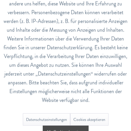
Giessen Sie den Tee mit sprudelnd kochendem Wasser auf
andere uns helfen, diese Website und Ihre Erfahrung zu
Inaktiv
Marketing
und lassen Sie ihn mindestens 5 Minuten ziehen.
verbessern. Personenbezogene Daten können verarbeitet
Art.Nr.
werden (z. B. IP-Adressen), z. B. für personalisierte Anzeigen
Inaktiv
Tracking
5478611
und Inhalte oder die Messung von Anzeigen und Inhalten.
Weitere Informationen über die Verwendung Ihrer Daten
EAN
Inaktiv
Service
7612102300334
finden Sie in unserer Datenschutzerklärung. Es besteht keine
Verpflichtung, in die Verarbeitung Ihrer Daten einzuwilligen,
Lagerbestand
um dieses Angebot zu nutzen. Sie können Ihre Auswahl
3
jederzeit unter „Datenschutzeinstellungen“ widerrufen oder
anpassen. Bitte beachten Sie, dass aufgrund individueller
Bewertungen
0
Einstellungen möglicherweise nicht alle Funktionen der
Bewertungen lesen, schreiben und diskutieren...
mehr
Website verfügbar sind.
Ähnliche Artikel
Datenschutzeinstellungen
Cookies akzeptieren