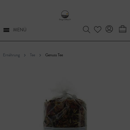
MENÜ
Ernährung
Tee
Genuss Tee