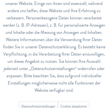
und lassen Sie ihn mindestens 5 Minuten ziehen.
unserer Website. Einige von ihnen sind essenziell, während
Hinweise
andere uns helfen, diese Website und Ihre Erfahrung zu
Inaktiv
Marketing
Je länger Sie den Früchtetee ziehen lassen, desto
verbessern. Personenbezogene Daten können verarbeitet
säuerlicher wird er im Geschmack.
werden (z. B. IP-Adressen), z. B. für personalisierte Anzeigen
Inaktiv
Tracking
und Inhalte oder die Messung von Anzeigen und Inhalten.
Art.Nr.
7773339
Weitere Informationen über die Verwendung Ihrer Daten
Inaktiv
Service
finden Sie in unserer Datenschutzerklärung. Es besteht keine
EAN
Verpflichtung, in die Verarbeitung Ihrer Daten einzuwilligen,
7612102310241
um dieses Angebot zu nutzen. Sie können Ihre Auswahl
Lagerbestand
jederzeit unter „Datenschutzeinstellungen“ widerrufen oder
0
anpassen. Bitte beachten Sie, dass aufgrund individueller
Einstellungen möglicherweise nicht alle Funktionen der
Bewertungen
0
Website verfügbar sind.
Bewertungen lesen, schreiben und diskutieren...
mehr
Datenschutzeinstellungen
Cookies akzeptieren