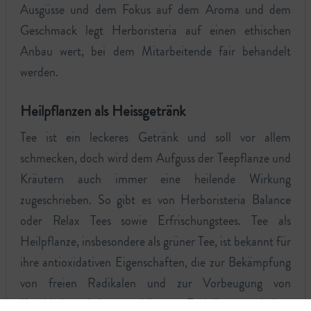
Ausgüsse und dem Fokus auf dem Aroma und dem
Geschmack legt Herboristeria auf einen ethischen
Anbau wert, bei dem Mitarbeitende fair behandelt
werden.
Heilpflanzen als Heissgetränk
Tee ist ein leckeres Getränk und soll vor allem
schmecken, doch wird dem Aufguss der Teepflanze und
Kräutern auch immer eine heilende Wirkung
zugeschrieben. So gibt es von Herboristeria Balance
oder Relax Tees sowie Erfrischungstees. Tee als
Heilpflanze, insbesondere als grüner Tee, ist bekannt für
ihre antioxidativen Eigenschaften, die zur Bekämpfung
von freien Radikalen und zur Vorbeugung von
Krankheiten beitragen können. Teeblätter enthalten