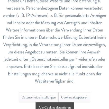
andere uns helfen, diese Website und Ihre Erfahrung zu
Inaktiv
Marketing
verbessern. Personenbezogene Daten können verarbeitet
Tasse Milea Mit Sieb
Teefilter Mit Lasche
Kompostierbar
werden (z. B. IP-Adressen), z. B. für personalisierte Anzeigen
Inaktiv
Tracking
CHF 21.90
CHF 5.80
und Inhalte oder die Messung von Anzeigen und Inhalten.
Weitere Informationen über die Verwendung Ihrer Daten
Inaktiv
Service
finden Sie in unserer Datenschutzerklärung. Es besteht keine
In den
Warenkorb
In den
Warenkorb
Verpflichtung, in die Verarbeitung Ihrer Daten einzuwilligen,
um dieses Angebot zu nutzen. Sie können Ihre Auswahl
jederzeit unter „Datenschutzeinstellungen“ widerrufen oder
anpassen. Bitte beachten Sie, dass aufgrund individueller
Einstellungen möglicherweise nicht alle Funktionen der
Website verfügbar sind.
Tea For One Leaf
Tea For One Scandic Fox Mila
CHF 35.00
CHF 39.00
Datenschutzeinstellungen
Cookies akzeptieren
Alle Cookies akzeptieren