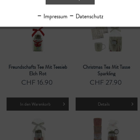
In den
Warenkorb
Details
Impressum
Datenschutz
Freundschafts Tee Mit Teesieb
Christmas Tea Mit Tasse
Elch Rot
Sparkling
CHF 16.90
CHF 27.90
In den
Warenkorb
Details