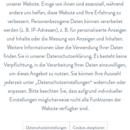
unserer Website. Einige von ihnen sind essenziell, während
Anwendung
andere uns helfen, diese Website und Ihre Erfahrung zu
Inaktiv
Marketing
Brühen Sie einen Teebeutel mit kochendem Wasser über
verbessern. Personenbezogene Daten können verarbeitet
und lassen Sie ihn 5-10 Minuten ziehen.
werden (z. B. IP-Adressen), z. B. für personalisierte Anzeigen
Inaktiv
Tracking
Art.Nr.
und Inhalte oder die Messung von Anzeigen und Inhalten.
5360074
Weitere Informationen über die Verwendung Ihrer Daten
Inaktiv
Service
finden Sie in unserer Datenschutzerklärung. Es besteht keine
EAN
Verpflichtung, in die Verarbeitung Ihrer Daten einzuwilligen,
9004145027091
um dieses Angebot zu nutzen. Sie können Ihre Auswahl
Lagerbestand
jederzeit unter „Datenschutzeinstellungen“ widerrufen oder
0
anpassen. Bitte beachten Sie, dass aufgrund individueller
Einstellungen möglicherweise nicht alle Funktionen der
Bewertungen
0
Website verfügbar sind.
Bewertungen lesen, schreiben und diskutieren...
mehr
Datenschutzeinstellungen
Cookies akzeptieren