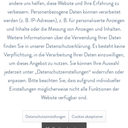
handtuchtrockene oder trockene Haar geben. Speziell für
andere uns helfen, diese Website und Ihre Erfahrung zu
Inaktiv
Marketing
stark strapazierte stellen wie Haarspitzen. Nicht ausspülen.
verbessern. Personenbezogene Daten können verarbeitet
Art.Nr.
werden (z. B. IP-Adressen), z. B. für personalisierte Anzeigen
Inaktiv
Tracking
7788518
und Inhalte oder die Messung von Anzeigen und Inhalten.
Weitere Informationen über die Verwendung Ihrer Daten
EAN
Inaktiv
Service
3282770141023
finden Sie in unserer Datenschutzerklärung. Es besteht keine
Verpflichtung, in die Verarbeitung Ihrer Daten einzuwilligen,
Lagerbestand
um dieses Angebot zu nutzen. Sie können Ihre Auswahl
2
jederzeit unter „Datenschutzeinstellungen“ widerrufen oder
anpassen. Bitte beachten Sie, dass aufgrund individueller
Bewertungen
0
Einstellungen möglicherweise nicht alle Funktionen der
Bewertungen lesen, schreiben und diskutieren...
mehr
Website verfügbar sind.
Ähnliche Artikel
Datenschutzeinstellungen
Cookies akzeptieren