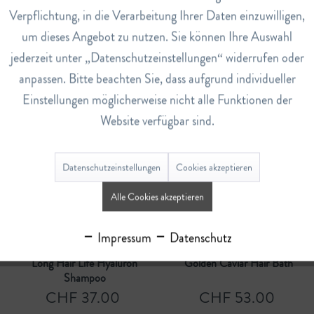
Verpflichtung, in die Verarbeitung Ihrer Daten einzuwilligen,
um dieses Angebot zu nutzen. Sie können Ihre Auswahl
Granatapfel Shampoo
Pfingstrose Shampoo
jederzeit unter „Datenschutzeinstellungen“ widerrufen oder
CHF 14.80
CHF 14.80
anpassen. Bitte beachten Sie, dass aufgrund individueller
Einstellungen möglicherweise nicht alle Funktionen der
Website verfügbar sind.
Details
In den
Warenkorb
Datenschutzeinstellungen
Cookies akzeptieren
Alle Cookies akzeptieren
Impressum
Datenschutz
Long Hair Life Hyaluron
Golden Caviar Hair Bath
Shampoo
CHF 37.00
CHF 53.00