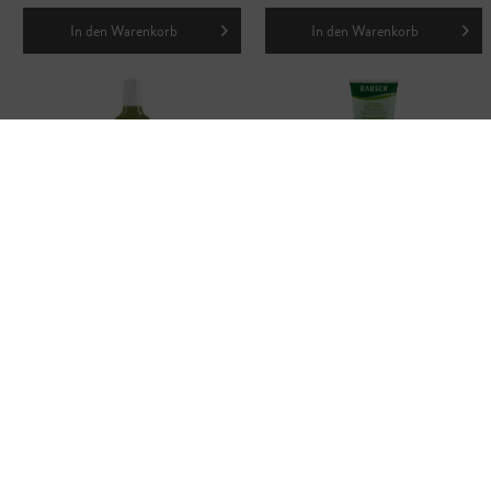
In den
Warenkorb
In den
Warenkorb
Anti Fett Shampoo Mit
Anti Pollution Peeling Shampoo
Meerestang
Mit Schweizer Apfel
CHF 15.90
CHF 16.90
In den
Warenkorb
In den
Warenkorb