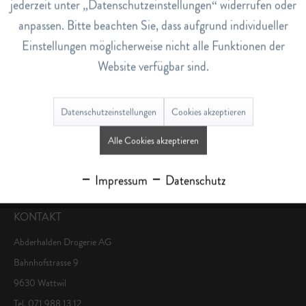
jederzeit unter „Datenschutzeinstellungen“ widerrufen oder
Lagerbestand
anpassen. Bitte beachten Sie, dass aufgrund individueller
73
Einstellungen möglicherweise nicht alle Funktionen der
Website verfügbar sind.
Bewertungen
0
Bewertungen lesen, schreiben und diskutieren...
mehr
Datenschutzeinstellungen
Cookies akzeptieren
Alle Cookies akzeptieren
Ähnliche Artikel
Impressum
Datenschutz
KONTAKT
Abderhalden Drogerie AG
Bahnhofstrasse 9
9630 Wattwil
Tel. 071 988 13 12