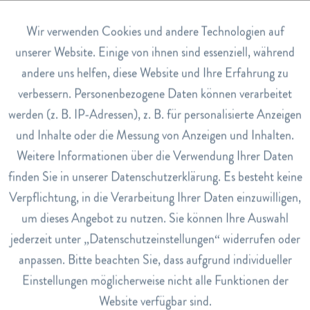
Stearinsäure, Tragant, Calciumstearat, Vanilleextrakt:
Saccharose,
Aktiv
Wir verwenden Cookies und andere Technologien auf
Funktionale
unserer Website. Einige von ihnen sind essenziell, während
Hinweise
andere uns helfen, diese Website und Ihre Erfahrung zu
Inaktiv
Marketing
Vegan. Hergestellt in Deutschland.
verbessern. Personenbezogene Daten können verarbeitet
werden (z. B. IP-Adressen), z. B. für personalisierte Anzeigen
Dosierung
Inaktiv
Tracking
Je nach Bedarf bis zu 6x täglich 1-2 Pastillen im Mund
und Inhalte oder die Messung von Anzeigen und Inhalten.
zergehen lassen.
Weitere Informationen über die Verwendung Ihrer Daten
Inaktiv
Service
finden Sie in unserer Datenschutzerklärung. Es besteht keine
Art.Nr.
6655446
Verpflichtung, in die Verarbeitung Ihrer Daten einzuwilligen,
um dieses Angebot zu nutzen. Sie können Ihre Auswahl
EAN
jederzeit unter „Datenschutzeinstellungen“ widerrufen oder
4260048437954
anpassen. Bitte beachten Sie, dass aufgrund individueller
Lagerbestand
Einstellungen möglicherweise nicht alle Funktionen der
14
Website verfügbar sind.