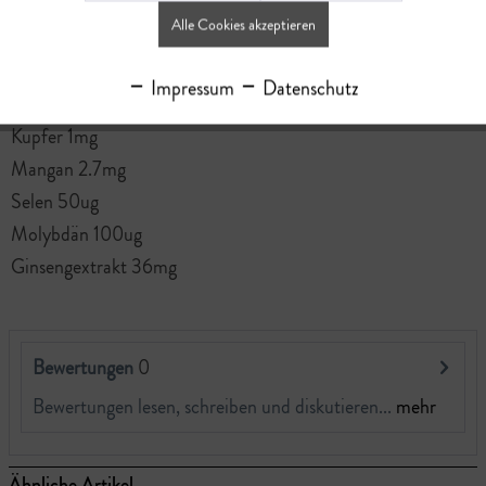
Vitamin E 33.6mg
Alle Cookies akzeptieren
Magnesium 60mg
Eisen 5mg
Impressum
Datenschutz
Zink 5mg
Kupfer 1mg
Mangan 2.7mg
Selen 50ug
Molybdän 100ug
Ginsengextrakt 36mg
Bewertungen
0
Bewertungen lesen, schreiben und diskutieren...
mehr
Ähnliche Artikel