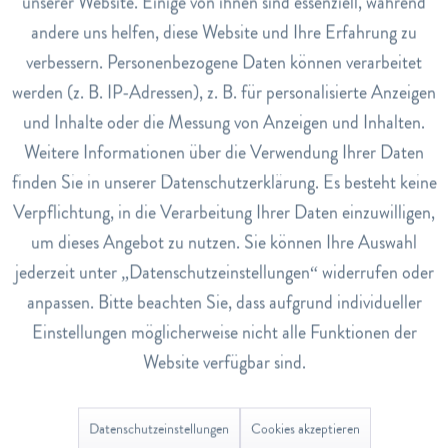
unserer Website. Einige von ihnen sind essenziell, während
andere uns helfen, diese Website und Ihre Erfahrung zu
Nährwerte
Inaktiv
Marketing
verbessern. Personenbezogene Daten können verarbeitet
Nährwerte pro Kapsel:
werden (z. B. IP-Adressen), z. B. für personalisierte Anzeigen
Beta-Carotin 4.8mg
Inaktiv
Tracking
und Inhalte oder die Messung von Anzeigen und Inhalten.
-entspricht Vitamin A 800ug
Weitere Informationen über die Verwendung Ihrer Daten
Vitamin B1 3mg
Inaktiv
Service
finden Sie in unserer Datenschutzerklärung. Es besteht keine
Vitamin B2 3mg
Verpflichtung, in die Verarbeitung Ihrer Daten einzuwilligen,
Vitamin B6 10mg
um dieses Angebot zu nutzen. Sie können Ihre Auswahl
Vitamin B12 12ug
jederzeit unter „Datenschutzeinstellungen“ widerrufen oder
Niacin 15mg
anpassen. Bitte beachten Sie, dass aufgrund individueller
Pantothensäure 16.3mg
Einstellungen möglicherweise nicht alle Funktionen der
Biotin 300ug
Website verfügbar sind.
Folsäure 400ug
Vitamin C 100mg
Vitamin D3 10ug
Datenschutzeinstellungen
Cookies akzeptieren