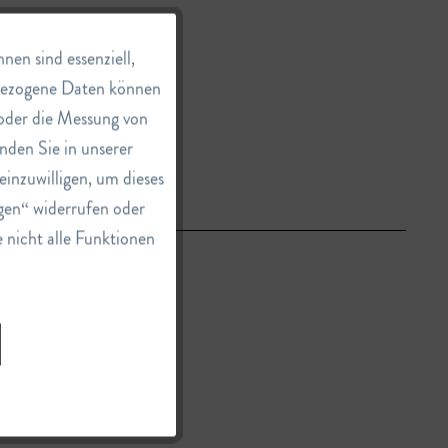
Aktiv
en sind essenziell,
nbezogene Daten können
e oder die Messung von
Inaktiv
nden Sie in unserer
einzuwilligen, um dieses
Inaktiv
gen“ widerrufen oder
e nicht alle Funktionen
Inaktiv