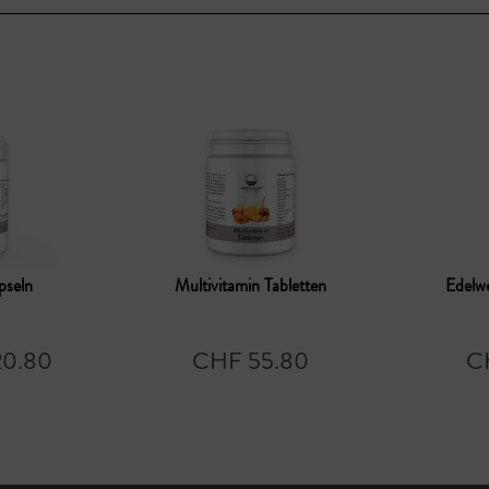
pseln
Multivitamin Tabletten
Edelwe
20.80
CHF 55.80
C