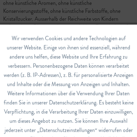
ohne künstliche Aromen, ohne künstliche
Konservierungsstoffe, ohne künstliche Farbstoffe, ohne
Kristallzucker. Ausserhalb der Reichweite von Kindern
aufbewahren. Die angegebene empfohlene Tagesdosis darf
nicht überschritten werden. Nahrungsergänzungsmittel sind
Aktiv
Wir verwenden Cookies und andere Technologien auf
Funktionale
kein Ersatz für eine abwechslungsreiche und ausgewogene
unserer Website. Einige von ihnen sind essenziell, während
Ernährung und eine gesunde Lebensweise. Entwickelt in der
andere uns helfen, diese Website und Ihre Erfahrung zu
Inaktiv
Marketing
Schweiz, hergestellt in Deutschland.
verbessern. Personenbezogene Daten können verarbeitet
Dosierung
werden (z. B. IP-Adressen), z. B. für personalisierte Anzeigen
Inaktiv
Täglich 1 Kapsel mit etwas Flüssigkeit einnehmen.
Tracking
und Inhalte oder die Messung von Anzeigen und Inhalten.
Art.Nr.
Weitere Informationen über die Verwendung Ihrer Daten
Inaktiv
3521171
Service
finden Sie in unserer Datenschutzerklärung. Es besteht keine
EAN
Verpflichtung, in die Verarbeitung Ihrer Daten einzuwilligen,
7640121570452
um dieses Angebot zu nutzen. Sie können Ihre Auswahl
jederzeit unter „Datenschutzeinstellungen“ widerrufen oder
Lagerbestand