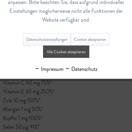
1
anpassen. Bitte beachten Sie, dass aufgrund individueller
Einstellungen möglicherweise nicht alle Funktionen der
Nährwerte
Website verfügbar sind.
Nährwerte Pro Tagesportion (1 Kapsel)
Beta-Carotin 2 mg 42%*
Vitamin B1 1,4 mg 127%*
Datenschutzeinstellungen
Cookies akzeptieren
Vitamin B2 1,6 mg 114%*
Alle Cookies akzeptieren
Vitamin B6 2 mg 143%*
Niacin 18 mg 112%*
Impressum
Datenschutz
Folsäure 200 μg 100%*
Vitamin C 60 mg 75%*
Vitamin E 30 mg 250%*
Zink 10 mg 100%*
Mangan 1 mg 50%*
Kupfer 1 mg 100%*
Selen 50 μg 91%*