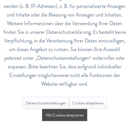
Täglich 2 Tabletten mit etwas Flüssigkeit einnehmen.
werden (z. B. IP-Adressen), z. B. für personalisierte Anzeigen
Inaktiv
Tracking
und Inhalte oder die Messung von Anzeigen und Inhalten.
Art.Nr.
Weitere Informationen über die Verwendung Ihrer Daten
1330113
Inaktiv
Service
finden Sie in unserer Datenschutzerklärung. Es besteht keine
EAN
Verpflichtung, in die Verarbeitung Ihrer Daten einzuwilligen,
7640121570537
um dieses Angebot zu nutzen. Sie können Ihre Auswahl
Lagerbestand
jederzeit unter „Datenschutzeinstellungen“ widerrufen oder
3
anpassen. Bitte beachten Sie, dass aufgrund individueller
Nährwerte
Einstellungen möglicherweise nicht alle Funktionen der
Nährwerte Pro Tagesportion (2 Tabletten)
Website verfügbar sind.
Vitamin A 800 μg 100%*
Vitamin D3 5 μg 100%*
Datenschutzeinstellungen
Cookies akzeptieren
Vitamin E 12 mg 100%*
Vitamin K 75 μg 100%*
Alle Cookies akzeptieren
Vitamin C 240 mg 300%*