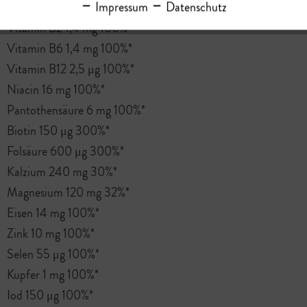
Impressum
Datenschutz
Vitamin B1 1,1 mg 100%*
Vitamin B2 1,4 mg 100%*
Vitamin B6 1,4 mg 100%*
Vitamin B12 2,5 μg 100%*
Niacin 16 mg 100%*
Pantothensäure 6 mg 100%*
Biotin 150 μg 300%*
Folsäure 600 μg 300%*
Kalzium 240 mg 30%*
Magnesium 120 mg 32%*
Eisen 14 mg 100%*
Zink 10 mg 100%*
Selen 55 μg 100%*
Kupfer 1 mg 100%*
Iod 150 μg 100%*