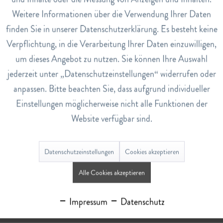
0
Weitere Informationen über die Verwendung Ihrer Daten
Inaktiv
Service
finden Sie in unserer Datenschutzerklärung. Es besteht keine
Verpflichtung, in die Verarbeitung Ihrer Daten einzuwilligen,
Bewertungen
0
um dieses Angebot zu nutzen. Sie können Ihre Auswahl
Bewertungen lesen, schreiben und diskutieren...
mehr
jederzeit unter „Datenschutzeinstellungen“ widerrufen oder
anpassen. Bitte beachten Sie, dass aufgrund individueller
Ähnliche Artikel
Einstellungen möglicherweise nicht alle Funktionen der
Website verfügbar sind.
Datenschutzeinstellungen
Cookies akzeptieren
Alle Cookies akzeptieren
Augen Kapseln
Impressum
Datenschutz