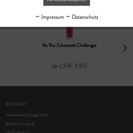
Impressum
Datenschutz
Be You Zahnpaste Challenger
ab CHF 2.80
KONTAKT
Abderhalden Drogerie AG
Bahnhofstrasse 9
9630 Wattwil