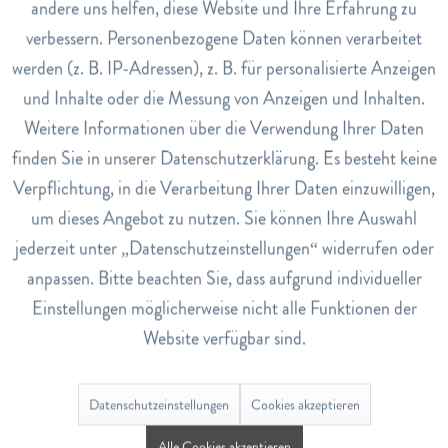
Hergestellt wird die Zahnpasta in der Schweiz.
andere uns helfen, diese Website und Ihre Erfahrung zu
Inaktiv
Marketing
verbessern. Personenbezogene Daten können verarbeitet
Art.Nr.
werden (z. B. IP-Adressen), z. B. für personalisierte Anzeigen
Inaktiv
Tracking
7535595
und Inhalte oder die Messung von Anzeigen und Inhalten.
EAN
Weitere Informationen über die Verwendung Ihrer Daten
Inaktiv
Service
7612412425673
finden Sie in unserer Datenschutzerklärung. Es besteht keine
Verpflichtung, in die Verarbeitung Ihrer Daten einzuwilligen,
Lagerbestand
um dieses Angebot zu nutzen. Sie können Ihre Auswahl
0
jederzeit unter „Datenschutzeinstellungen“ widerrufen oder
anpassen. Bitte beachten Sie, dass aufgrund individueller
Bewertungen
0
Einstellungen möglicherweise nicht alle Funktionen der
Bewertungen lesen, schreiben und diskutieren...
mehr
Website verfügbar sind.
Ähnliche Artikel
Datenschutzeinstellungen
Cookies akzeptieren
Alle Cookies akzeptieren