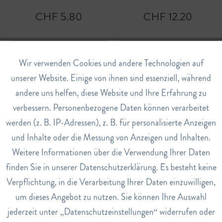
CHF 5.80
CHF 12.20
In den
Warenkorb
In den
Warenkorb
Aktiv
Wir verwenden Cookies und andere Technologien auf
Funktionale
unserer Website. Einige von ihnen sind essenziell, während
andere uns helfen, diese Website und Ihre Erfahrung zu
Inaktiv
Marketing
verbessern. Personenbezogene Daten können verarbeitet
werden (z. B. IP-Adressen), z. B. für personalisierte Anzeigen
Inaktiv
Tracking
und Inhalte oder die Messung von Anzeigen und Inhalten.
Zahnbürste Single CS 1006
Zahnbürste Ortho CS 5460
Weitere Informationen über die Verwendung Ihrer Daten
Inaktiv
Service
finden Sie in unserer Datenschutzerklärung. Es besteht keine
CHF 6.50
CHF 6.40
Verpflichtung, in die Verarbeitung Ihrer Daten einzuwilligen,
um dieses Angebot zu nutzen. Sie können Ihre Auswahl
In den
Warenkorb
Details
jederzeit unter „Datenschutzeinstellungen“ widerrufen oder