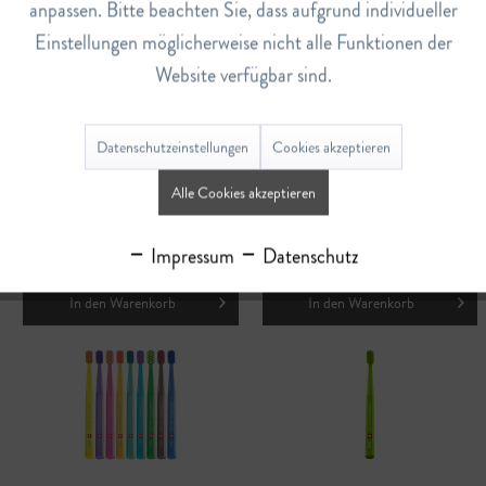
anpassen. Bitte beachten Sie, dass aufgrund individueller
Einstellungen möglicherweise nicht alle Funktionen der
Website verfügbar sind.
Datenschutzeinstellungen
Cookies akzeptieren
Ersatzbürste Hydrosonic Black
Zahnbürste Ultra Soft CS
Alle Cookies akzeptieren
Is White Carbon
5460
CHF 24.90
ab CHF 5.70
Impressum
Datenschutz
In den
Warenkorb
In den
Warenkorb