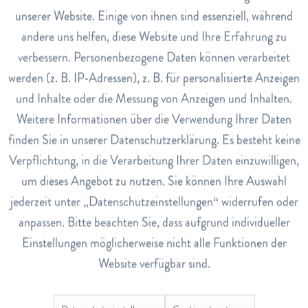
entgegen.
unserer Website. Einige von ihnen sind essenziell, während
andere uns helfen, diese Website und Ihre Erfahrung zu
Inaktiv
Marketing
Das Pflanzen Zahngel ist frei von schäumenden Tensiden und
verbessern. Personenbezogene Daten können verarbeitet
von synthetischen Aroma-, Farb- und Konservierungsstoffen.
werden (z. B. IP-Adressen), z. B. für personalisierte Anzeigen
Inaktiv
Tracking
und Inhalte oder die Messung von Anzeigen und Inhalten.
Art.Nr.
Weitere Informationen über die Verwendung Ihrer Daten
2150502
Inaktiv
Service
finden Sie in unserer Datenschutzerklärung. Es besteht keine
EAN
Verpflichtung, in die Verarbeitung Ihrer Daten einzuwilligen,
7611916122132
um dieses Angebot zu nutzen. Sie können Ihre Auswahl
Lagerbestand
jederzeit unter „Datenschutzeinstellungen“ widerrufen oder
0
anpassen. Bitte beachten Sie, dass aufgrund individueller
Einstellungen möglicherweise nicht alle Funktionen der
Bewertungen
0
Website verfügbar sind.
Bewertungen lesen, schreiben und diskutieren...
mehr