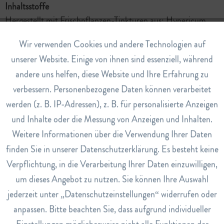
Inhaltsstoffe
Hergestellt mit Frischpflanzen-Tinkturen aus: Hypericum
perforatum, Calendula officinalis, Salvia officinalis,
Aktiv
Wir verwenden Cookies und andere Technologien auf
Funktionale
Sanicula europaea, Arnica montana, Hamamelis virginiana
unserer Website. Einige von ihnen sind essenziell, während
und natürlichem Duftstoff.
andere uns helfen, diese Website und Ihre Erfahrung zu
Inaktiv
Marketing
Die Crème-Grundlage besteht aus: Lanolin,
verbessern. Personenbezogene Daten können verarbeitet
Sonnenblumenöl, Bienenwachs.
werden (z. B. IP-Adressen), z. B. für personalisierte Anzeigen
Inaktiv
Tracking
und Inhalte oder die Messung von Anzeigen und Inhalten.
Anwendung
Weitere Informationen über die Verwendung Ihrer Daten
Die Creme sparsam auftragen und regelmässig
Inaktiv
Service
finden Sie in unserer Datenschutzerklärung. Es besteht keine
wiederholen.
Verpflichtung, in die Verarbeitung Ihrer Daten einzuwilligen,
Art.Nr.
um dieses Angebot zu nutzen. Sie können Ihre Auswahl
74903
jederzeit unter „Datenschutzeinstellungen“ widerrufen oder
EAN
anpassen. Bitte beachten Sie, dass aufgrund individueller
7610313021116