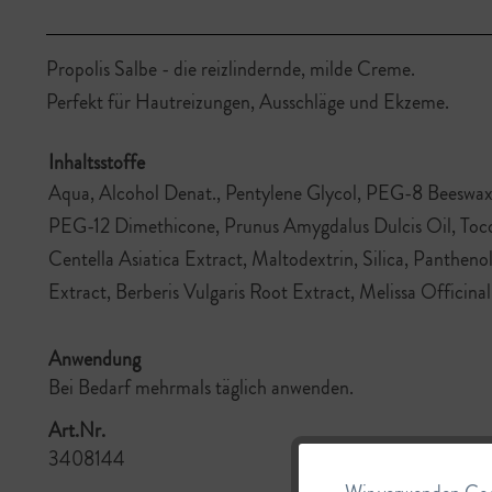
Propolis Salbe - die reizlindernde, milde Creme.
Perfekt für Hautreizungen, Ausschläge und Ekzeme.
Inhaltsstoffe
Aqua, Alcohol Denat., Pentylene Glycol, PEG-8 Beeswax,
PEG-12 Dimethicone, Prunus Amygdalus Dulcis Oil, Toc
Centella Asiatica Extract, Maltodextrin, Silica, Panthe
Extract, Berberis Vulgaris Root Extract, Melissa Officina
Anwendung
Bei Bedarf mehrmals täglich anwenden.
Art.Nr.
3408144