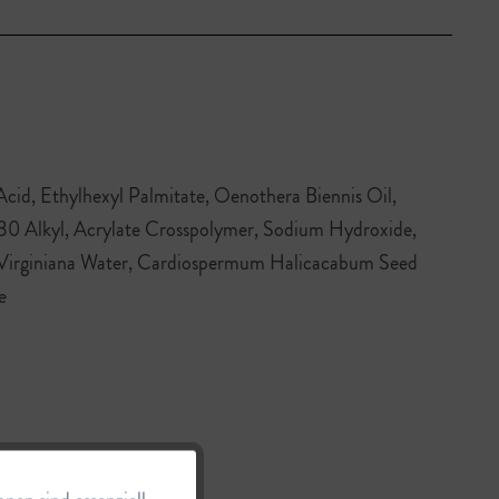
cid, Ethylhexyl Palmitate, Oenothera Biennis Oil,
0 Alkyl, Acrylate Crosspolymer, Sodium Hydroxide,
lis Virginiana Water, Cardiospermum Halicacabum Seed
e
Aktiv