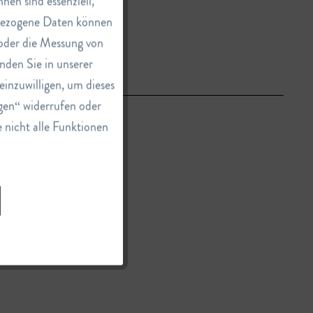
en sind essenziell,
nbezogene Daten können
e oder die Messung von
Inaktiv
nden Sie in unserer
einzuwilligen, um dieses
Inaktiv
gen“ widerrufen oder
e nicht alle Funktionen
Inaktiv