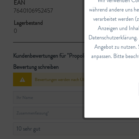
Wir verwenden Cook
Funktionale
EAN
während andere uns he
7640106952457
verarbeitet werden (z
Marketing
Lagerbestand
Anzeigen und Inhal
0
Datenschutzerklärung. E
Tracking
Angebot zu nutzen. 
Kundenbewertungen für "Propolis Salbe"
anpassen. Bitte beacht
Service
Bewertung schreiben
Bewertungen werden nach Überprüfung freigeschaltet.