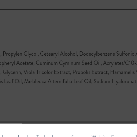
 Propylen Glycol, Cetearyl Alcohol, Dodecylbenzene Sulfonic A
opheryl Acetate, Cuminum Cyminum Seed Oil, Acrylates/C10-3
nol, Glycerin, Viola Tricolor Extract, Propolis Extract, Hamame
lis Leaf Oil, Melaleuca Alternifolia Leaf Oil, Sodium Hyaluronat