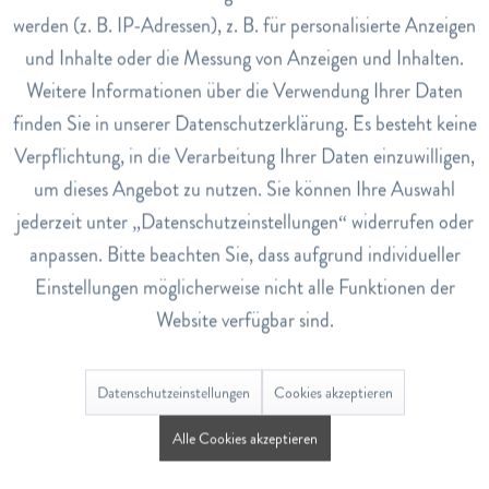
perfekt in das Styling der Haare mit einbezogen werden.
werden (z. B. IP-Adressen), z. B. für personalisierte Anzeigen
Inaktiv
Tracking
und Inhalte oder die Messung von Anzeigen und Inhalten.
Inhaltsstoffe
Weitere Informationen über die Verwendung Ihrer Daten
Inaktiv
Cupuacu-Butter, Hyaluronsäure
Service
finden Sie in unserer Datenschutzerklärung. Es besteht keine
Verpflichtung, in die Verarbeitung Ihrer Daten einzuwilligen,
Anwendung
um dieses Angebot zu nutzen. Sie können Ihre Auswahl
2 bis 3 Pumpstösse vom Serum auf die Längen und Spitzen
jederzeit unter „Datenschutzeinstellungen“ widerrufen oder
des trockenen oder feuchten Haares auftragen. Nicht
anpassen. Bitte beachten Sie, dass aufgrund individueller
ausspülen.
Einstellungen möglicherweise nicht alle Funktionen der
Art.Nr.
Website verfügbar sind.
7838340
EAN
Datenschutzeinstellungen
Cookies akzeptieren
3282770150643
Alle Cookies akzeptieren
Lagerbestand
1