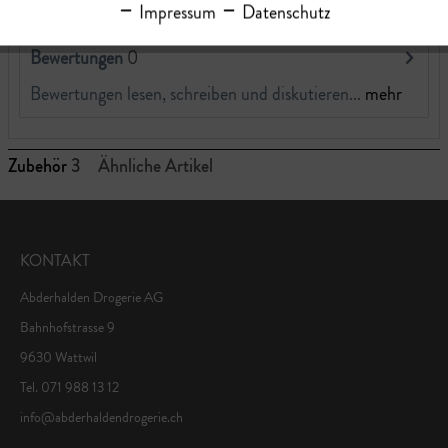
Impressum
Datenschutz
Bewertungen
0
Bewertungen lesen, schreiben und diskutieren...
mehr
Zubehör
3
Ähnliche Artikel
KONTAKT
Abderhalden Drogerie AG
Bahnhofstrasse 9
9630 Wattwil
Tel. 071 988 13 12
info@abderhaldendrogerie.ch