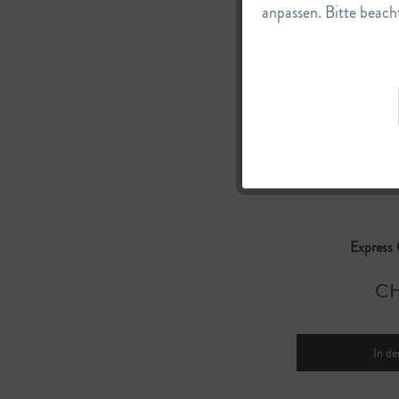
CH
anpassen. Bitte beacht
Service
In de
Express 
CH
In de