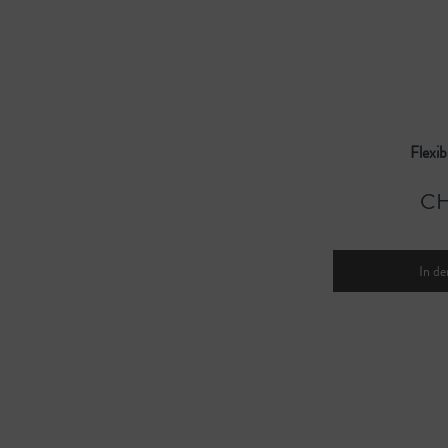
Flexib
CH
In de