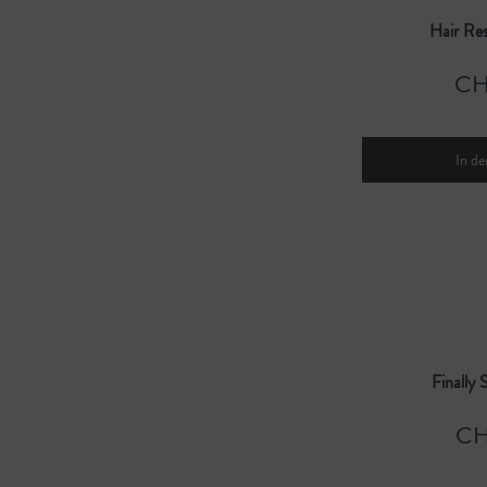
Hair Re
CH
In de
Finally 
CH