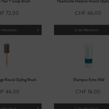
 Hair + Sculp Brush
Haarbürste Medium Round Stylin
F 72.00
CHF 46.00
n
Warenkorb
In den
Warenkorb
rge Round Styling Brush
Shampoo Extra Mild
F 46.00
CHF 16.00
n
Warenkorb
In den
Warenkorb