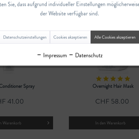
F 30.00
CHF 30.00
en Sie, dass aufgrund individueller Einstellungen möglicherweis
der Website verfügbar sind.
n
Warenkorb
In den
Warenkorb
Datenschutzeinstellungen
Cookies akzeptieren
Alle Cookies akzeptieren
Impressum
Datenschutz
Conditioner Spray
Overnight Hair Mask
F 41.00
CHF 58.00
n
Warenkorb
In den
Warenkorb