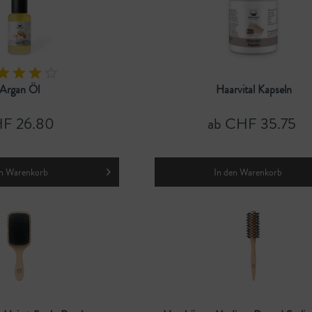
Argan Öl
Haarvital Kapseln
F 26.80
ab CHF 35.75
n
Warenkorb
In den
Warenkorb