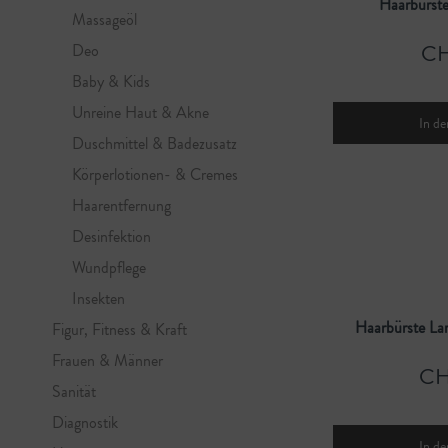
Haarbürste
Massageöl
CH
Deo
Baby & Kids
Unreine Haut & Akne
In de
Duschmittel & Badezusatz
Körperlotionen- & Cremes
Haarentfernung
Desinfektion
Wundpflege
Insekten
Haarbürste La
Figur, Fitness & Kraft
Frauen & Männer
CH
Sanität
Diagnostik
In de