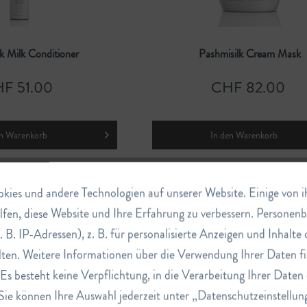
k Milk Conditioner
Pashmisilk Cream Mask
F 51.00
CHF 82.00
n
Warenkorb
In den
Warenkorb
ies und andere Technologien auf unserer Website. Einige von ihn
lfen, diese Website und Ihre Erfahrung zu verbessern. Persone
. B. IP-Adressen), z. B. für personalisierte Anzeigen und Inhalt
ten. Weitere Informationen über die Verwendung Ihrer Daten fi
s besteht keine Verpflichtung, in die Verarbeitung Ihrer Daten 
 Rich Shampoo
Daily Volume Shampoo
Sie können Ihre Auswahl jederzeit unter „Datenschutzeinstellun