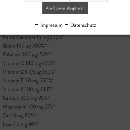
Vitamin B2 2,6 mg 186%*
Alle Cookies akzeptieren
Vitamin B6 3 mg 214%*
Vitamin B12 7,5 μg 300%*
Impressum
Datenschutz
Niacin 16 mg 100%*
Pantothensäure 15 mg 250%*
Biotin 150 μg 300%*
Folsäure 300 μg 150%*
Vitamin C 180 mg 225%*
Vitamin D3 7,5 μg 150%*
Vitamin E 30 mg 250%*
Vitamin K 100 μg 133%*
Kalzium 200 mg 25%*
Magnesium 100 mg 27%*
Zink 8 mg 80%*
Eisen 12 mg 86%*