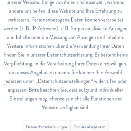
unserer Website. Einige von ihnen sind essenziell, während
eine gesunde Lebensweise. Entwickelt in der Schweiz,
andere uns helfen, diese Website und Ihre Erfahrung zu
hergestellt in den USA.
Inaktiv
Marketing
verbessern. Personenbezogene Daten können verarbeitet
Dosierung
werden (z. B. IP-Adressen), z. B. für personalisierte Anzeigen
Täglich 1 Tablette mit etwas Flüssigkeit einnehmen.
Inaktiv
Tracking
und Inhalte oder die Messung von Anzeigen und Inhalten.
Art.Nr.
Weitere Informationen über die Verwendung Ihrer Daten
3953901
Inaktiv
Service
finden Sie in unserer Datenschutzerklärung. Es besteht keine
EAN
Verpflichtung, in die Verarbeitung Ihrer Daten einzuwilligen,
7640121570636
um dieses Angebot zu nutzen. Sie können Ihre Auswahl
Lagerbestand
jederzeit unter „Datenschutzeinstellungen“ widerrufen oder
3
anpassen. Bitte beachten Sie, dass aufgrund individueller
Einstellungen möglicherweise nicht alle Funktionen der
Nährwerte
Nährwerte Pro Tagesportion (1 Tablette)
Website verfügbar sind.
Beta-Carotin 2 mg 42%*
Vitamin B1 2,4 mg 218%*
Datenschutzeinstellungen
Cookies akzeptieren