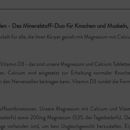
en - Das Mineralstoff-Duo für Knochen und Muskeln,
wickelt für alle, die ihren Körper gezielt mit Magnesium mit Ca
tamin D3 - das sind unsere Magnesium und Calcium Tabletten.
nzen. Calcium wird eingesetzt zur Erhaltung normaler Kno
 den Nervenzellen beitragen kann. Vitamin D3 rundet die For
toffkombinationen. Unsere Magnesium mit Calcium und Vitam
darfs) sowie 200mg Magnesium (53% des Tagesbedarfs). Das a
nge vorhanden sind, um kein Ungleichgewicht herzustellen. 