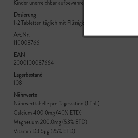
Kinder unerreichbar aufbewahren. Empfohlene Tagesdosis
Dosierung
1-2 Tabletten täglich mit Flüssigkeit einnehmen.
Art.Nr.
110008766
EAN
2000100087664
Lagerbestand
108
Nährwerte
Nährwerttabelle pro Tagesration (1 Tbl.)
Calcium 400.0mg (40% ETD)
Magnesium 200.0mg (53% ETD)
Vitamin D3 5μg (25% ETD)