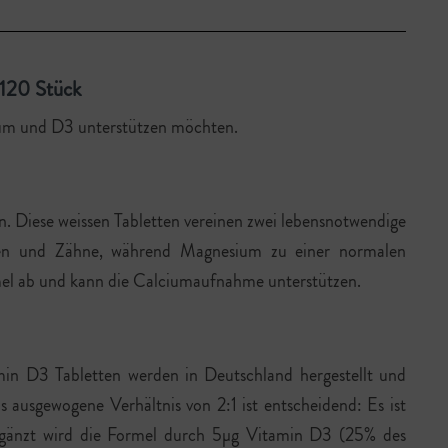
 120 Stück
lcium und D3 unterstützen möchten.
 Diese weissen Tabletten vereinen zwei lebensnotwendige
chen und Zähne, während Magnesium zu einer normalen
mel ab und kann die Calciumaufnahme unterstützen.
in D3 Tabletten werden in Deutschland hergestellt und
usgewogene Verhältnis von 2:1 ist entscheidend: Es ist
Ergänzt wird die Formel durch 5µg Vitamin D3 (25% des