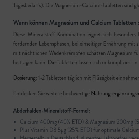
Tagesbedarfs). Die Magnesium-Calcium-Tabletten sind glut
Wann können Magnesium und Calcium Tabletten si
Diese Mineralstoff-Kombination eignet sich besonders 
fordernden Lebensphasen, bei einseitiger Ernährung mit
mit nächtlichen Wadenkrämpfen schätzen Magnesium für
beitragen kann. Die Tabletten lassen sich unkompliziert in 
Dosierung:
1-2 Tabletten täglich mit Flüssigkeit einnehme
Entdecken Sie weitere hochwertige
Nahrungsergänzungsm
Abderhalden-Mineralstoff-Formel:
Calcium 400mg (40% ETD) & Magnesium 200mg (53
Plus Vitamin D3 5µg (25% ETD) für optimale Calciu
Hergestellt in Deutschland, glutenfrei, laktosefrei, veg