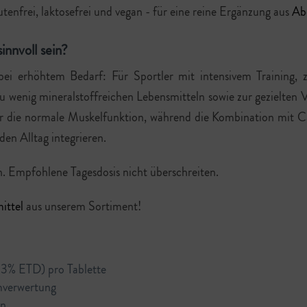
enfrei, laktosefrei und vegan - für eine reine Ergänzung aus
Ab
nnvoll sein?
bei erhöhtem Bedarf: Für Sportler mit intensivem Training, 
 zu wenig mineralstoffreichen Lebensmitteln sowie zur gezielt
 die normale Muskelfunktion, während die Kombination mit 
den Alltag integrieren.
n. Empfohlene Tagesdosis nicht überschreiten.
ittel
aus unserem Sortiment!
% ETD) pro Tablette
mverwertung
an