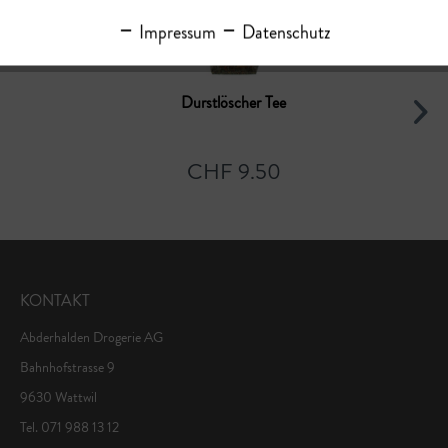
Impressum
Datenschutz
Durstlöscher Tee
CHF 9.50
KONTAKT
Abderhalden Drogerie AG
Bahnhofstrasse 9
9630 Wattwil
Tel. 071 988 13 12