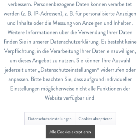
Art.Nr.
verbessern. Personenbezogene Daten können verarbeitet
7674670
werden (z. B. IP-Adressen), z. B. für personalisierte Anzeigen
Inaktiv
Tracking
und Inhalte oder die Messung von Anzeigen und Inhalten.
EAN
Weitere Informationen über die Verwendung Ihrer Daten
4007698035679
Inaktiv
Service
finden Sie in unserer Datenschutzerklärung. Es besteht keine
Lagerbestand
Verpflichtung, in die Verarbeitung Ihrer Daten einzuwilligen,
0
um dieses Angebot zu nutzen. Sie können Ihre Auswahl
jederzeit unter „Datenschutzeinstellungen“ widerrufen oder
Bewertungen
0
anpassen. Bitte beachten Sie, dass aufgrund individueller
Bewertungen lesen, schreiben und diskutieren...
mehr
Einstellungen möglicherweise nicht alle Funktionen der
Website verfügbar sind.
Ähnliche Artikel
Datenschutzeinstellungen
Cookies akzeptieren
Alle Cookies akzeptieren