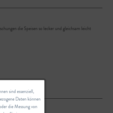
schungen die Speisen so lecker und gleichsam leicht
Aktiv
en sind essenziell,
nbezogene Daten können
e oder die Messung von
Inaktiv