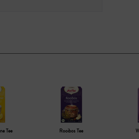
one Tee
Rooibos Tee
W