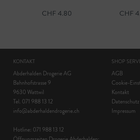
CHF 4.80
CHF 4
KONTAKT
SHOP SERV
Abderhalden Drogerie AG
AGB
Bahnhofstrasse 9
Cookie-Eins
9630 Wattwil
Kontakt
Tel. 071 988 13 12
Datenschutz
info@abderhaldendrogerie.ch
Impressum
Hotline: 071 988 13 12
Öffnungszeiten Drogerie Abderhalden: