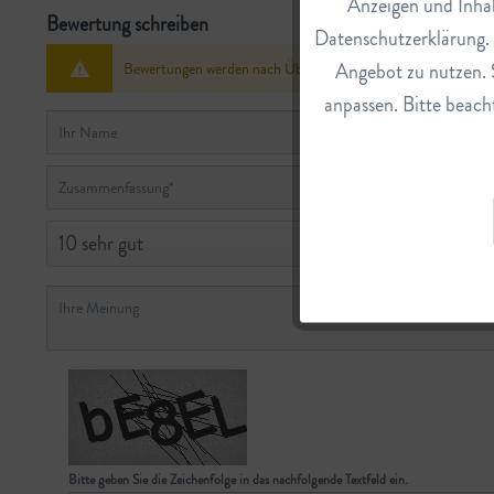
Anzeigen und Inhal
Bewertung schreiben
Datenschutzerklärung. E
Tracking
Angebot zu nutzen. 
Bewertungen werden nach Überprüfung freigeschaltet.
anpassen. Bitte beacht
Service
Bitte geben Sie die Zeichenfolge in das nachfolgende Textfeld ein.