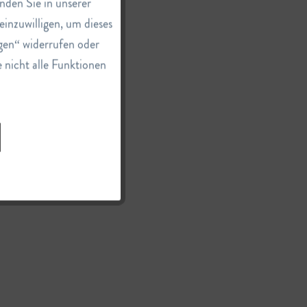
nden Sie in unserer
einzuwilligen, um dieses
Inaktiv
gen“ widerrufen oder
e nicht alle Funktionen
Inaktiv