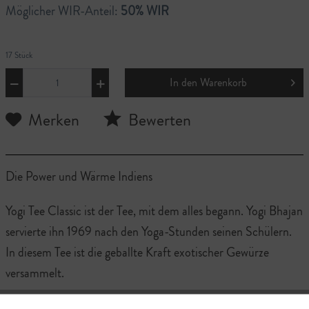
Möglicher WIR-Anteil:
50% WIR
17 Stück
In den
Warenkorb
Merken
Bewerten
Die Power und Wärme Indiens
Yogi Tee Classic ist der Tee, mit dem alles begann. Yogi Bhajan
servierte ihn 1969 nach den Yoga-Stunden seinen Schülern.
In diesem Tee ist die geballte Kraft exotischer Gewürze
versammelt.