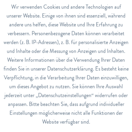
Inhaltsstoffe
Aktiv
Wir verwenden Cookies und andere Technologien auf
Funktionale
Zimt, Kardamom, Ingwer, Nelken, schwarzer Pfeffer,
unserer Website. Einige von ihnen sind essenziell, während
Zimtöl
andere uns helfen, diese Website und Ihre Erfahrung zu
Inaktiv
Marketing
verbessern. Personenbezogene Daten können verarbeitet
Anwendung
werden (z. B. IP-Adressen), z. B. für personalisierte Anzeigen
Mit frisch aufgekochtem Wasser übergiessen und bis zu 10
Inaktiv
Tracking
und Inhalte oder die Messung von Anzeigen und Inhalten.
Minuten ziehen lassen.
Weitere Informationen über die Verwendung Ihrer Daten
Art.Nr.
Inaktiv
Service
finden Sie in unserer Datenschutzerklärung. Es besteht keine
5352790
Verpflichtung, in die Verarbeitung Ihrer Daten einzuwilligen,
EAN
um dieses Angebot zu nutzen. Sie können Ihre Auswahl
4012824400030
jederzeit unter „Datenschutzeinstellungen“ widerrufen oder
Lagerbestand
anpassen. Bitte beachten Sie, dass aufgrund individueller
3
Einstellungen möglicherweise nicht alle Funktionen der
Website verfügbar sind.
Bewertungen
0